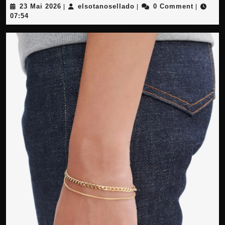
23
elsotanosellado
23 Mai 2026
elsotanosellado
0 Comment
|
|
|
Mai
07:54
2026