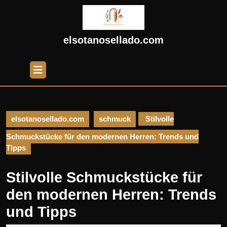
Skip
to
content
Skip
elsotanosellado.com
to
content
Open
Button
elsotanosellado.com
schmuck
Stilvolle
Schmuckstücke für den modernen Herren: Trends und
Tipps
Stilvolle Schmuckstücke für
den modernen Herren: Trends
und Tipps