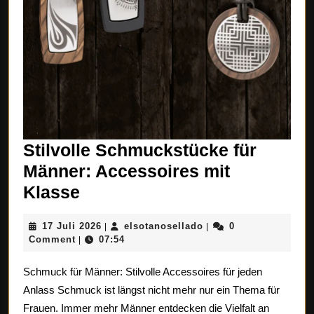
Stilvolle Schmuckstücke für
Männer: Accessoires mit
Stilvolle
Klasse
Schmuckstücke
17
elsotanosellado
17 Juli 2026
elsotanosellado
0
|
|
für
Juli
Comment
07:54
|
Männer:
2026
Schmuck für Männer: Stilvolle Accessoires für jeden
Accessoires
Anlass Schmuck ist längst nicht mehr nur ein Thema für
mit
Frauen. Immer mehr Männer entdecken die Vielfalt an