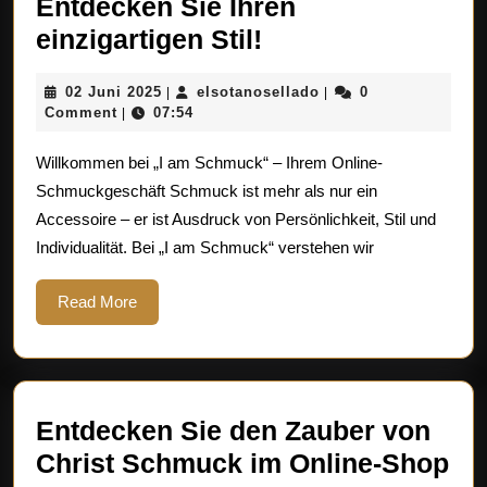
Entdecken Sie Ihren
I
einzigartigen Stil!
am
02
elsotanosellado
02 Juni 2025
elsotanosellado
0
|
|
Schmuck
Juni
Comment
07:54
|
Online
2025
Willkommen bei „I am Schmuck“ – Ihrem Online-
Shop:
Schmuckgeschäft Schmuck ist mehr als nur ein
Entdecken
Accessoire – er ist Ausdruck von Persönlichkeit, Stil und
Sie
Individualität. Bei „I am Schmuck“ verstehen wir
Ihren
einzigartigen
Read
Read More
More
Stil!
Entdecken Sie den Zauber von
En
Christ Schmuck im Online-Shop