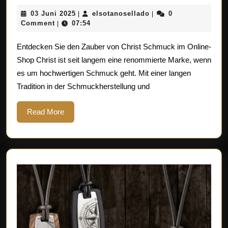
Si
03
elsotanosellado
03 Juni 2025
elsotanosellado
0
|
|
de
Juni
Comment
07:54
|
Za
2025
Entdecken Sie den Zauber von Christ Schmuck im Online-
vo
Shop Christ ist seit langem eine renommierte Marke, wenn
Chr
es um hochwertigen Schmuck geht. Mit einer langen
Sc
Tradition in der Schmuckherstellung und
im
On
Read
Read More
More
Sh