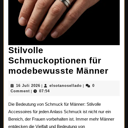
Stilvolle
Schmuckoptionen für
Stilv
modebewusste Männer
Sch
16
elsotanosellado
16 Juli 2026
elsotanosellado
0
|
|
für
Juli
Comment
07:54
|
2026
mod
Die Bedeutung von Schmuck für Männer: Stilvolle
Män
Accessoires für jeden Anlass Schmuck ist nicht nur ein
Bereich, der Frauen vorbehalten ist. Immer mehr Männer
entdecken die Vielfalt und Bedeutung von