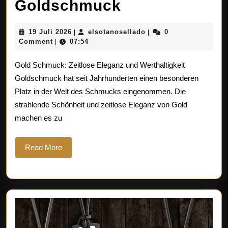
Strahlende
Goldschmuck
Eleganz:
19
elsotanosellado
19 Juli 2026
elsotanosellado
0
|
|
Die
Juli
Comment
07:54
|
2026
zeitlose
Gold Schmuck: Zeitlose Eleganz und Werthaltigkeit
Schönheit
Goldschmuck hat seit Jahrhunderten einen besonderen
Platz in der Welt des Schmucks eingenommen. Die
von
strahlende Schönheit und zeitlose Eleganz von Gold
Goldschmuck
machen es zu
Read
Read More
More