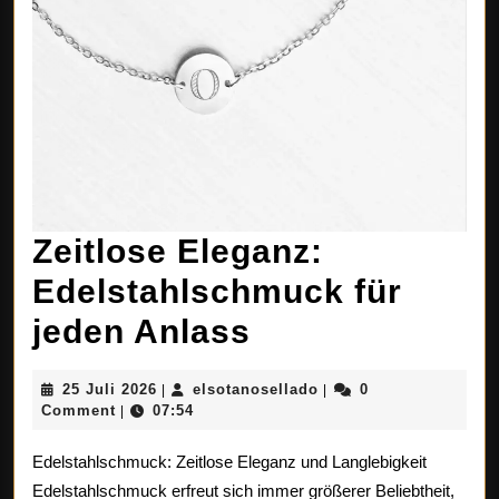
Zeitlose Eleganz:
Edelstahlschmuck für
Zeitlose
jeden Anlass
Eleganz:
25
elsotanosellado
25 Juli 2026
elsotanosellado
0
|
|
Edelstahlsch
Juli
Comment
07:54
|
2026
für
Edelstahlschmuck: Zeitlose Eleganz und Langlebigkeit
jeden
Edelstahlschmuck erfreut sich immer größerer Beliebtheit,