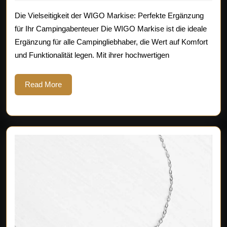
2026
im
Die Vielseitigkeit der WIGO Markise: Perfekte Ergänzung
Freien
für Ihr Campingabenteuer Die WIGO Markise ist die ideale
Ergänzung für alle Campingliebhaber, die Wert auf Komfort
mit
und Funktionalität legen. Mit ihrer hochwertigen
der
innovativen
Read
Read More
More
WIGO
Markise!