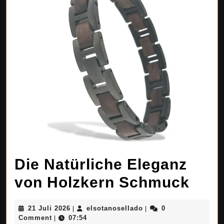
Die Natürliche Eleganz
Die
von Holzkern Schmuck
Natü
21
elsotanosellado
21 Juli 2026
elsotanosellado
0
|
|
Eleg
Juli
Comment
07:54
|