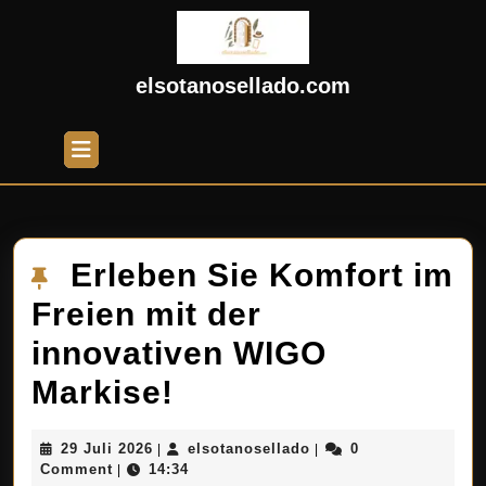
Skip
to
content
Skip
elsotanosellado.com
to
content
Open
Button
Erleben Sie Komfort im
Freien mit der
innovativen WIGO
Erleben
Markise!
Sie
29
elsotanosellado
29 Juli 2026
elsotanosellado
0
|
|
Komfort
Juli
Comment
14:34
|