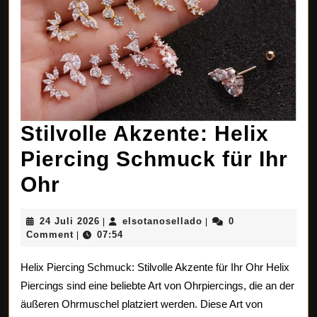
Stilvolle Akzente: Helix
Piercing Schmuck für Ihr
Stilvolle
Ohr
Akzente:
24
elsotanosellado
24 Juli 2026
elsotanosellado
0
|
|
Helix
Juli
Comment
07:54
|
2026
Piercing
Helix Piercing Schmuck: Stilvolle Akzente für Ihr Ohr Helix
Schmuck
Piercings sind eine beliebte Art von Ohrpiercings, die an der
äußeren Ohrmuschel platziert werden. Diese Art von
für