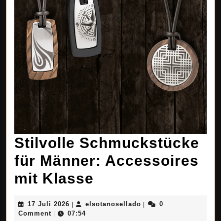
Stilvolle Schmuckstücke
für Männer: Accessoires
Stilvolle
mit Klasse
Schmuckstücke
17
elsotanosellado
17 Juli 2026
elsotanosellado
0
|
|
für
Juli
Comment
07:54
|