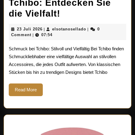
Tchibo: Entdecken Sie
Stilvoller
die Vielfalt!
Schmuck
23
elsotanosellado
23 Juli 2026
elsotanosellado
0
|
|
bei
Juli
Comment
07:54
|
2026
Tchibo:
Schmuck bei Tchibo: Stilvoll und Vielfältig Bei Tchibo finden
Entdecken
Schmuckliebhaber eine vielfältige Auswahl an stilvollen
Accessoires, die jedes Outfit aufwerten. Von klassischen
Sie
Stücken bis hin zu trendigen Designs bietet Tchibo
die
Vielfalt!
Read
Read More
More