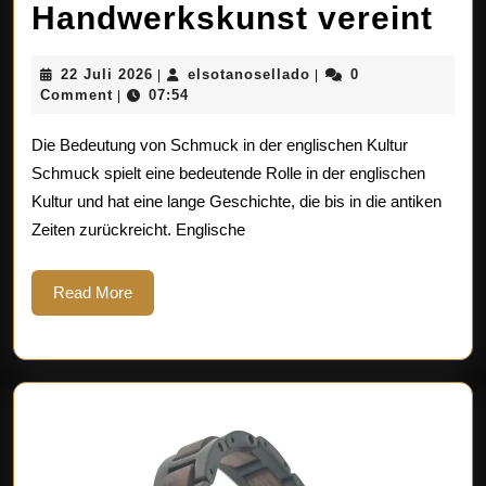
Die
Handwerkskunst vereint
El
22
elsotanosellado
22 Juli 2026
elsotanosellado
0
|
|
de
Juli
Comment
07:54
|
2026
eng
Die Bedeutung von Schmuck in der englischen Kultur
Sc
Schmuck spielt eine bedeutende Rolle in der englischen
Kultur und hat eine lange Geschichte, die bis in die antiken
Tra
Zeiten zurückreicht. Englische
un
Ha
Read
Read More
More
ver