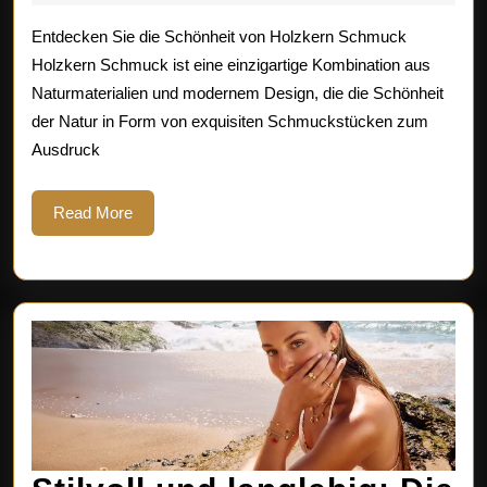
2026
von
Entdecken Sie die Schönheit von Holzkern Schmuck
Holz
Holzkern Schmuck ist eine einzigartige Kombination aus
Naturmaterialien und modernem Design, die die Schönheit
Sch
der Natur in Form von exquisiten Schmuckstücken zum
Ausdruck
Read
Read More
More