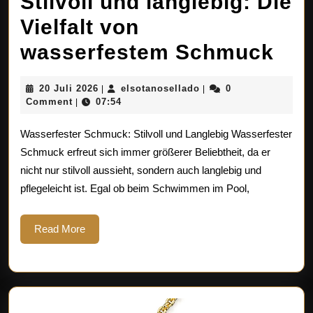
Stilvoll und langlebig: Die
Vielfalt von
Stil
wasserfestem Schmuck
und
20
elsotanosellado
20 Juli 2026
elsotanosellado
0
|
|
lan
Juli
Comment
07:54
|
2026
Die
Wasserfester Schmuck: Stilvoll und Langlebig Wasserfester
Viel
Schmuck erfreut sich immer größerer Beliebtheit, da er
nicht nur stilvoll aussieht, sondern auch langlebig und
von
pflegeleicht ist. Egal ob beim Schwimmen im Pool,
was
Sc
Read
Read More
More