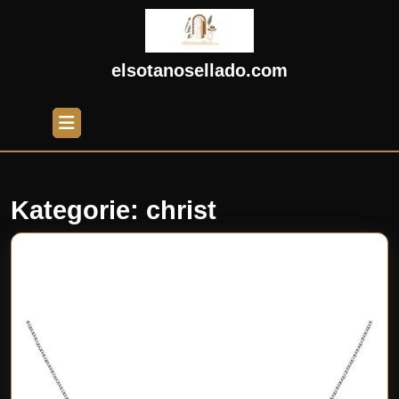
Skip
to
content
Skip
elsotanosellado.com
to
content
Open
Button
Kategorie:
christ