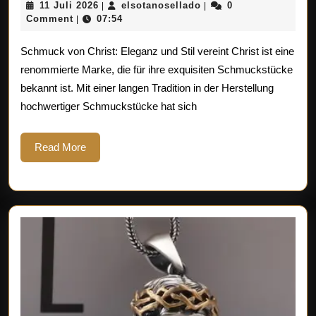
11
elsotanosellado
11 Juli 2026
elsotanosellado
0
|
|
Schmu
Juli
Comment
07:54
|
2026
von
Schmuck von Christ: Eleganz und Stil vereint Christ ist eine
Christ
renommierte Marke, die für ihre exquisiten Schmuckstücke
bekannt ist. Mit einer langen Tradition in der Herstellung
hochwertiger Schmuckstücke hat sich
Read
Read More
More