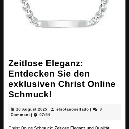
Zeitlose Eleganz:
Entdecken Sie den
exklusiven Christ Online
Zeitlose
Schmuck!
Eleganz:
10
elsotanosellado
10 August 2025
elsotanosellado
0
|
|
Entdecken
August
Comment
07:54
|
2025
Sie
Christ Online Schmuck: Zeitlose Eleganz und Qualität