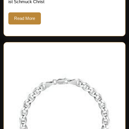
ist Schmuck Christ
und
Stil
Read
Read More
More
vere