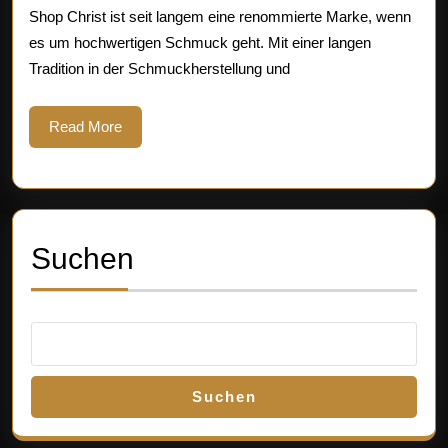
v
Shop Christ ist seit langem eine renommierte Marke, wenn
es um hochwertigen Schmuck geht. Mit einer langen
Ch
Tradition in der Schmuckherstellung und
S
im
Read
Read More
More
On
S
Suchen
Suchen