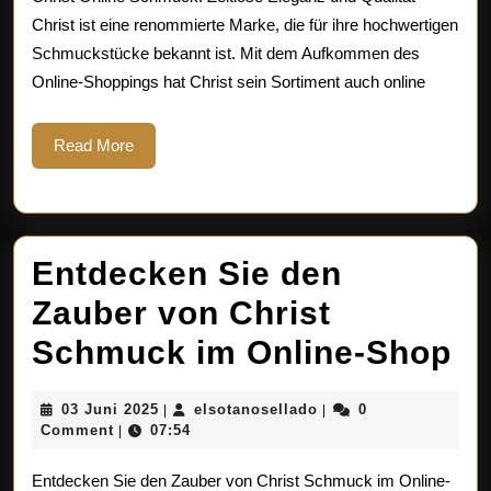
den
Christ ist eine renommierte Marke, die für ihre hochwertigen
Schmuckstücke bekannt ist. Mit dem Aufkommen des
exklusiven
Online-Shoppings hat Christ sein Sortiment auch online
Christ
Online
Read
Read More
More
Schmuck!
Entdecken Sie den
Zauber von Christ
En
Schmuck im Online-Shop
Si
03
elsotanosellado
03 Juni 2025
elsotanosellado
0
|
|
d
Juni
Comment
07:54
|
2025
Za
Entdecken Sie den Zauber von Christ Schmuck im Online-