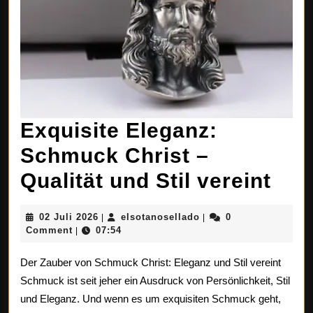
Exquisite Eleganz:
Schmuck Christ –
Exq
Qualität und Stil vereint
Ele
02
elsotanosellado
02 Juli 2026
elsotanosellado
0
|
|
Sch
Juli
Comment
07:54
|
2026
Chr
Der Zauber von Schmuck Christ: Eleganz und Stil vereint
–
Schmuck ist seit jeher ein Ausdruck von Persönlichkeit, Stil
und Eleganz. Und wenn es um exquisiten Schmuck geht,
Qual