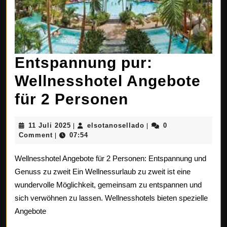
Entspannung pur:
Wellnesshotel Angebote
Entspannun
für 2 Personen
pur:
11
elsotanosellado
11 Juli 2025
elsotanosellado
0
|
|
Wellnesshot
Juli
Comment
07:54
|
2025
Angebote
Wellnesshotel Angebote für 2 Personen: Entspannung und
für
Genuss zu zweit Ein Wellnessurlaub zu zweit ist eine
wundervolle Möglichkeit, gemeinsam zu entspannen und
2
sich verwöhnen zu lassen. Wellnesshotels bieten spezielle
Personen
Angebote