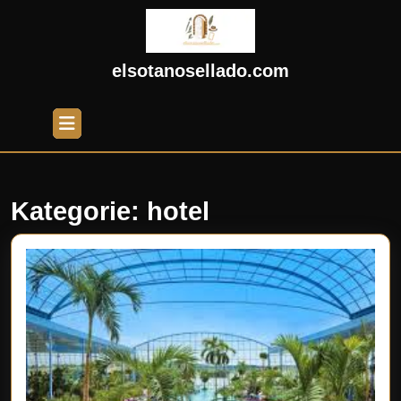
Skip
to
content
Skip
elsotanosellado.com
to
content
Open
Button
Kategorie:
hotel