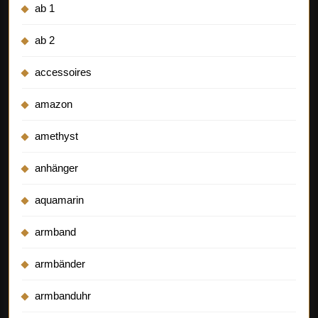
ab 1
ab 2
accessoires
amazon
amethyst
anhänger
aquamarin
armband
armbänder
armbanduhr