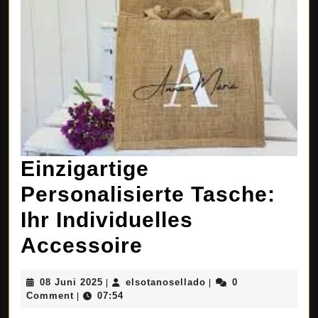
Einzigartige
Personalisierte Tasche:
Ihr Individuelles
Einzigartige
Accessoire
Personalisierte
08
elsotanosellado
08 Juni 2025
elsotanosellado
0
|
|
Tasche:
Juni
Comment
07:54
|
2025