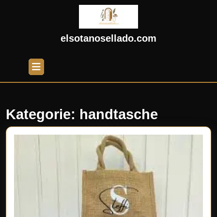
Skip
to
content
Skip
elsotanosellado.com
to
content
Open
Button
Kategorie:
handtasche