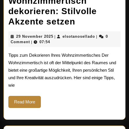
Wohnzimmertisch
dekorieren: Stilvolle
Kreative
Akzente setzen
Ideen
29
elsotanosellado
29 November 2025
elsotanosellado
0
|
|
zum
November
Comment
07:54
|
2025
Wohnzimmer
Tipps zum Dekorieren Ihres Wohnzimmertisches Der
dekorieren:
Wohnzimmertisch ist oft der Mittelpunkt des Raumes und
bietet eine großartige Möglichkeit, Ihren persönlichen Stil
Stilvolle
und Ihre Kreativität auszudrücken. Hier sind einige Tipps,
Akzente
wie
setzen
Read
Read More
More