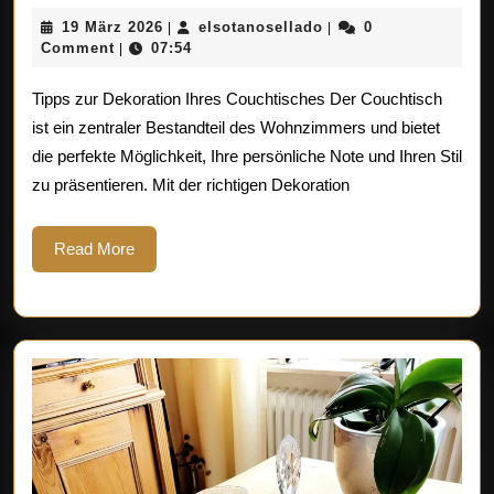
Idee
19
elsotanosellado
19 März 2026
elsotanosellado
0
|
|
für
März
Comment
07:54
|
2026
die
Tipps zur Dekoration Ihres Couchtisches Der Couchtisch
Couc
ist ein zentraler Bestandteil des Wohnzimmers und bietet
die perfekte Möglichkeit, Ihre persönliche Note und Ihren Stil
Deko
zu präsentieren. Mit der richtigen Dekoration
Stilv
Akze
Read
Read More
More
setz