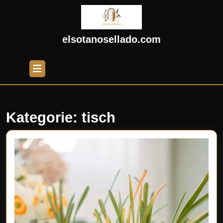
Skip
to
content
Skip
elsotanosellado.com
to
content
Open
Button
Kategorie:
tisch