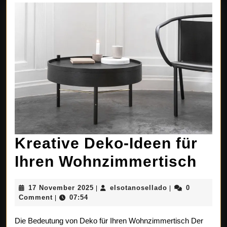
Kreative Deko-Ideen für
Kre
Ihren Wohnzimmertisch
Dek
17
elsotanosellado
17 November 2025
elsotanosellado
0
|
|
Ide
November
Comment
07:54
|
2025
für
Die Bedeutung von Deko für Ihren Wohnzimmertisch Der