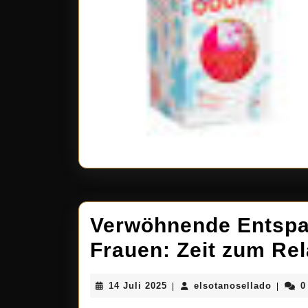
Verwöhnende Entspa
Frauen: Zeit zum Re
14
elsotan
14 Juli 2025
elsotanosellado
0
|
|
Juli