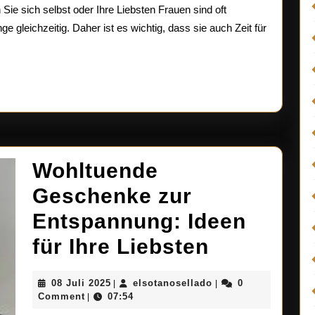
e sich selbst oder Ihre Liebsten Frauen sind oft
Frauen:
 gleichzeitig. Daher ist es wichtig, dass sie auch Zeit für
Zeit
zum
Relaxen
und
Genießen
Wohltuende
Geschenke zur
Entspannung: Ideen
Wohltuen
für Ihre Liebsten
Geschenk
08
elsotanosellado
08 Juli 2025
elsotanosellado
0
|
|
zur
Juli
Comment
07:54
|
2025