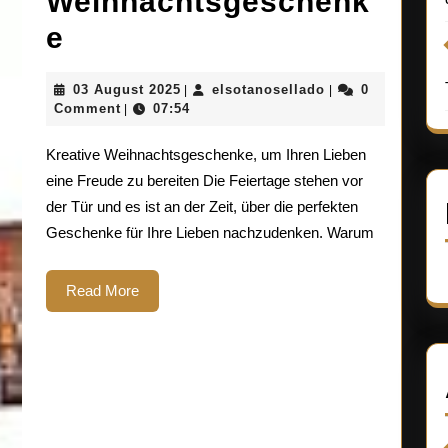
Weihnachtsgeschenk
Einzigartige
e
Ideen
03
elsotanosellado
03 August 2025
elsotanosellado
0
|
|
für
August
Comment
07:54
|
2025
kreative
Kreative Weihnachtsgeschenke, um Ihren Lieben
Weihnachtsgeschenke
eine Freude zu bereiten Die Feiertage stehen vor
der Tür und es ist an der Zeit, über die perfekten
Geschenke für Ihre Lieben nachzudenken. Warum
Read
Read More
More