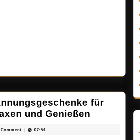
nnungsgeschenke für
Verwöhne
laxen und Genießen
Entspann
osellado
 Comment
07:54
|
für