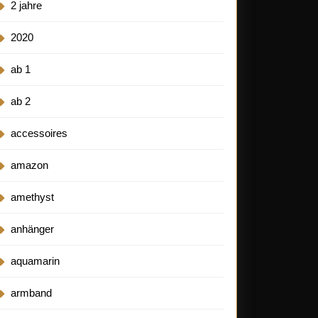
2 jahre
2020
ab 1
ab 2
accessoires
amazon
amethyst
anhänger
de
aquamarin
e
armband