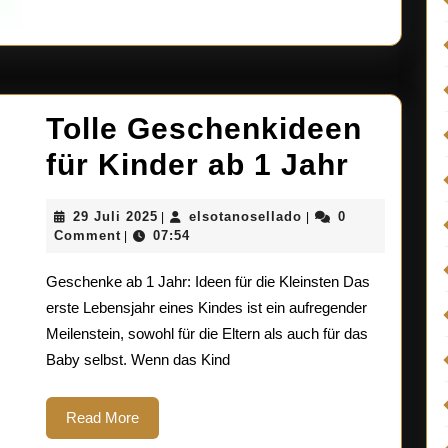
Tolle Geschenkideen
Tolle
für Kinder ab 1 Jahr
Gesch
29
elsotanosellado
29 Juli 2025
elsotanosellado
0
|
|
für
Juli
Comment
07:54
|
2025
Kinde
Geschenke ab 1 Jahr: Ideen für die Kleinsten Das
ab
erste Lebensjahr eines Kindes ist ein aufregender
Meilenstein, sowohl für die Eltern als auch für das
1
Baby selbst. Wenn das Kind
Jahr
Read
Read More
More