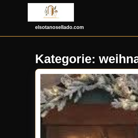
Skip
to
content
Skip
elsotanosellado.com
to
content
Kategorie:
weihn