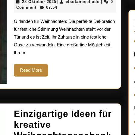
28
elsotanosellado
28 Oktober 2025
elsotanosellado
0
|
|
Girlanden
Oktober
Comment
07:54
|
2025
für
Girlanden für Weihnachten: Die perfekte Dekoration
ein
für festliche Stimmung Weihnachten steht vor der
Tür und es ist Zeit, Ihr Zuhause in eine festliche
zauberhaftes
Oase zu verwandeln. Eine großartige Möglichkeit,
Weihnachten
Ihrem
Read
Read More
More
Einzigartige Ideen für
kreative