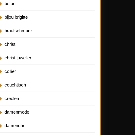
beton
nung
bijou brigitte
nke
brautschmuck
christ
nen
christ juwelier
re
collier
lmomente
couchtisch
creolen
damenmode
damenuhr