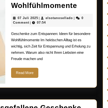
Entspan
Wohlfühlmomente
pur:
07
elsotanosellado
07 Juli 2025
elsotanosellado
0
|
|
Gesche
Juli
Comment
07:54
|
2025
zum
Geschenke zum Entspannen: Ideen für besondere
Entspan
Wohlfühlmomente Im hektischen Alltag ist es
wichtig, sich Zeit für Entspannung und Erholung zu
für
nehmen. Warum also nicht Ihren Liebsten eine
besonde
Freude machen und
Wohlfüh
Read
Read More
More
ausgefallene Geschenke