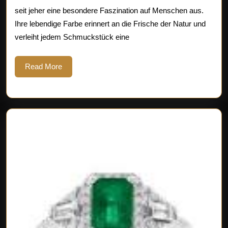
Edelsteins:
seit jeher eine besondere Faszination auf Menschen aus.
Ihre lebendige Farbe erinnert an die Frische der Natur und
Ein
verleiht jedem Schmuckstück eine
Blick
in
Read
Read More
More
die
Welt
der
Naturjuwelen