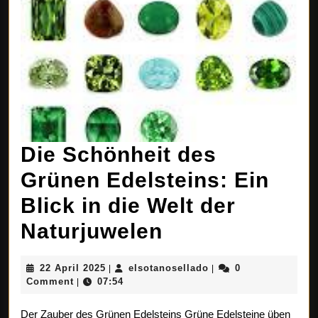
Die Schönheit des
Grünen Edelsteins: Ein
Blick in die Welt der
Die
Naturjuwelen
Schönheit
22
elsotanosellado
22 April 2025
elsotanosellado
0
|
|
des
April
Comment
07:54
|
2025
Grünen
Der Zauber des Grünen Edelsteins Grüne Edelsteine üben