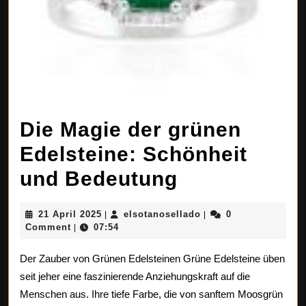
Die Magie der grünen
Edelsteine: Schönheit
Die
und Bedeutung
Magie
21
elsotanosellado
21 April 2025
elsotanosellado
0
|
|
der
April
Comment
07:54
|
2025
grünen
Der Zauber von Grünen Edelsteinen Grüne Edelsteine üben
Edelsteine:
seit jeher eine faszinierende Anziehungskraft auf die
Menschen aus. Ihre tiefe Farbe, die von sanftem Moosgrün
Schönheit