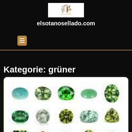
Skip
to
content
Skip
elsotanosellado.com
to
content
Open
Button
Kategorie:
grüner