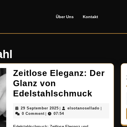
Über Uns
Kontakt
ahl
Zeitlose Eleganz: Der
Glanz von
Zeitlose
Edelstahlschmuck
Eleganz
29
elsotanosell
29 September 2025
elsotanosellado
|
|
Der
September
0 Comment
07:54
|
2025
Glanz
Edelstahlschmuck: Zeitlose Eleganz und