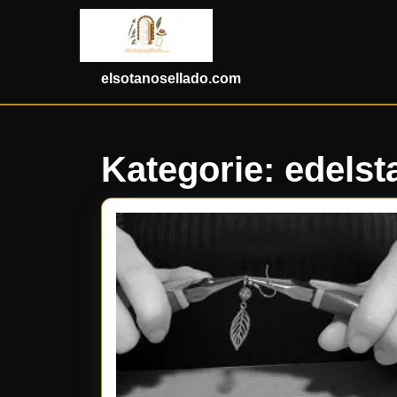
Skip
to
content
Skip
elsotanosellado.com
to
content
Kategorie:
edelst