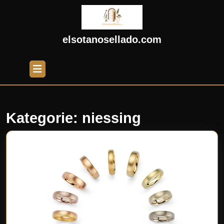
Skip
to
content
Skip
elsotanosellado.com
to
content
Open
Button
Kategorie:
niessing