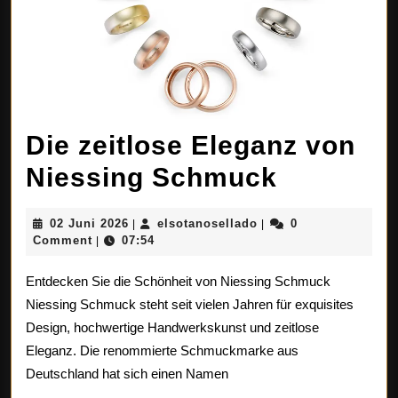
Die zeitlose Eleganz von
Die
Niessing Schmuck
zeitlose
02
elsotanosellado
02 Juni 2026
elsotanosellado
0
|
|
Eleganz
Juni
Comment
07:54
|
2026
von
Entdecken Sie die Schönheit von Niessing Schmuck
Niessing
Niessing Schmuck steht seit vielen Jahren für exquisites
Design, hochwertige Handwerkskunst und zeitlose
Schmuc
Eleganz. Die renommierte Schmuckmarke aus
Deutschland hat sich einen Namen