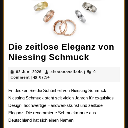
Die zeitlose Eleganz von
Die
Niessing Schmuck
zeitlose
02
elsotanosellado
02 Juni 2026
elsotanosellado
0
|
|
Eleganz
Juni
Comment
07:54
|
2026
von
Entdecken Sie die Schönheit von Niessing Schmuck
Niessing
Niessing Schmuck steht seit vielen Jahren für exquisites
Design, hochwertige Handwerkskunst und zeitlose
Schmuc
Eleganz. Die renommierte Schmuckmarke aus
Deutschland hat sich einen Namen