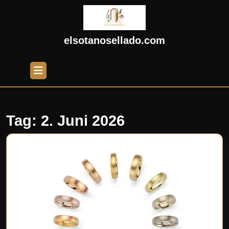
Skip
to
content
Skip
elsotanosellado.com
to
content
Open
Button
Tag:
2. Juni 2026