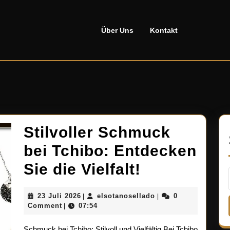
Über Uns
Kontakt
Stilvoller Schmuck
bei Tchibo: Entdecken
Stilvoller
Sie die Vielfalt!
Schmuck
23
elsotanosellado
23 Juli 2026
elsotanosellado
0
|
|
bei
Juli
Comment
07:54
|
2026
Tchibo:
Schmuck bei Tchibo: Stilvoll und Vielfältig Bei Tchibo