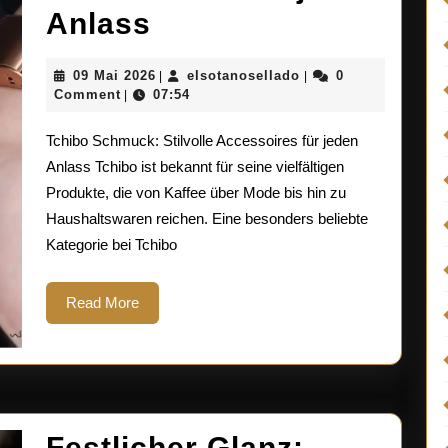
Stilvoller
Anlass
Schmuck
09
elsotanosellado
09 Mai 2026
elsotanosellado
0
|
|
von
Mai
Comment
07:54
|
2026
Tchibo:
Tchibo Schmuck: Stilvolle Accessoires für jeden
Perfekte
Anlass Tchibo ist bekannt für seine vielfältigen
Produkte, die von Kaffee über Mode bis hin zu
Accessoires
Haushaltswaren reichen. Eine besonders beliebte
für
Kategorie bei Tchibo
jeden
Read
Read More
Anlass
More
Festlicher Glanz: