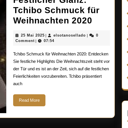
Tchibo Schmuck für
Festlich
Weihnachten 2020
Glanz:
25
elsotanosellado
25 Mai 2025
elsotanosellado
0
|
|
Tchibo
Mai
Comment
07:54
|
2025
Schmuc
Tchibo Schmuck für Weihnachten 2020: Entdecken
für
Sie festliche Highlights Die Weihnachtszeit steht vor
der Tür und es ist an der Zeit, sich auf die festlichen
Weihnac
Feierlichkeiten vorzubereiten. Tchibo präsentiert
2020
auch
Read
Read More
More