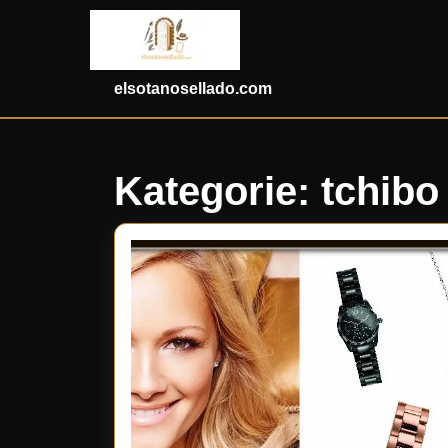
Skip
to
content
Skip
elsotanosellado.com
to
content
Kategorie:
tchibo