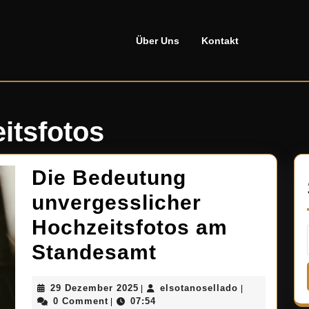
Über Uns
Kontakt
itsfotos
Die Bedeutung
unvergesslicher
Hochzeitsfotos am
Die
Standesamt
Bedeutung
29
elsotanosella
29 Dezember 2025
elsotanosellado
|
|
unvergesslich
Dezember
0 Comment
07:54
|