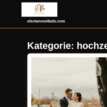
Skip
to
content
Skip
elsotanosellado.com
to
content
Kategorie:
hochze