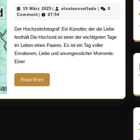
Kunst
19
elsotanosellado
19 März 2025
elsotanosellado
0
|
|
des
März
Comment
07:54
|
2025
Hochzeitsfotogra
Der Hochzeitsfotograf: Ein Künstler, der die Liebe
Liebe
festhält Die Hochzeit ist einer der wichtigsten Tage
im Leben eines Paares. Es ist ein Tag voller
und
Emotionen, Liebe und unvergesslicher Momente.
Emotionen
Einer
im
Read
Read More
Fokus
More