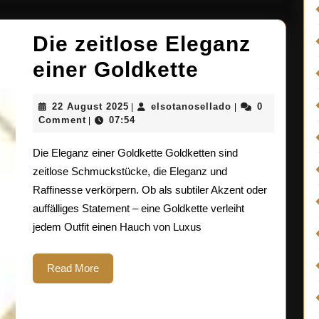
Die zeitlose Eleganz
Die
einer Goldkette
zeitlose
22
elsotanosellado
22 August 2025
elsotanosellado
0
|
|
Eleganz
August
Comment
07:54
|
2025
einer
Die Eleganz einer Goldkette Goldketten sind
Goldkette
zeitlose Schmuckstücke, die Eleganz und
Raffinesse verkörpern. Ob als subtiler Akzent oder
auffälliges Statement – eine Goldkette verleiht
jedem Outfit einen Hauch von Luxus
Read
Read More
More