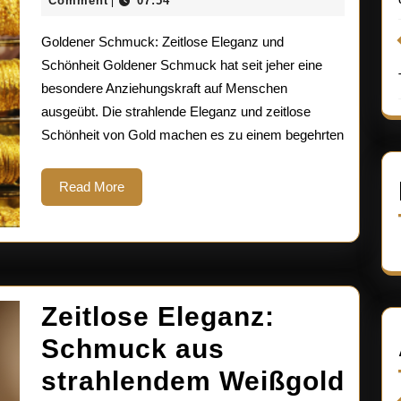
Eleganz
Comment
07:54
|
2026
von
Goldener Schmuck: Zeitlose Eleganz und
goldener
Schönheit Goldener Schmuck hat seit jeher eine
besondere Anziehungskraft auf Menschen
Schmuckku
ausgeübt. Die strahlende Eleganz und zeitlose
Schönheit von Gold machen es zu einem begehrten
Read
Read More
More
Zeitlose Eleganz:
Schmuck aus
Zeit
strahlendem Weißgold