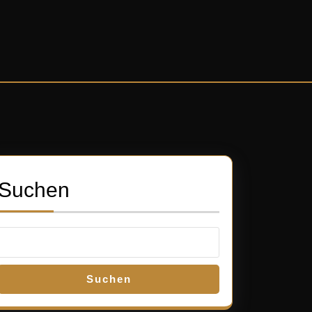
Suchen
nde
:
Suchen