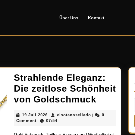
Über Uns
Kontakt
Strahlende Eleganz:
Die zeitlose Schönheit
Strahle
von Goldschmuck
Eleganz
19
elsotanosellado
19 Juli 2026
elsotanosellado
0
|
|
Die
Juli
Comment
07:54
|
2026
zeitlose
Gold Schmuck: Zeitlose Eleganz und Werthaltigkeit