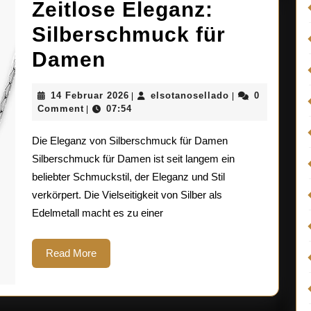
Zeitlose Eleganz:
Silberschmuck für
Zeitlose
Damen
Eleganz:
14
elsotanosellado
14 Februar 2026
elsotanosellado
0
|
|
Silberschmuck
Februar
Comment
07:54
|
2026
für
Die Eleganz von Silberschmuck für Damen
Damen
Silberschmuck für Damen ist seit langem ein
beliebter Schmuckstil, der Eleganz und Stil
verkörpert. Die Vielseitigkeit von Silber als
Edelmetall macht es zu einer
Read
Read More
More