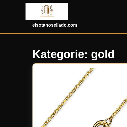
Skip
to
content
Skip
elsotanosellado.com
to
content
Kategorie:
gold