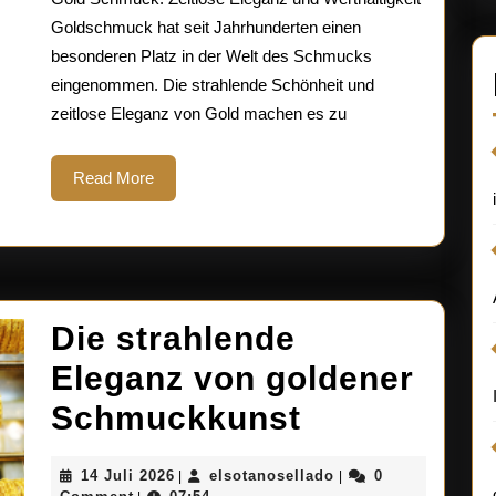
Schönhe
Goldschmuck hat seit Jahrhunderten einen
besonderen Platz in der Welt des Schmucks
von
eingenommen. Die strahlende Schönheit und
Goldsc
zeitlose Eleganz von Gold machen es zu
Read
Read More
More
Die strahlende
Eleganz von goldener
Die
Schmuckkunst
strahlende
14
elsotanosellado
14 Juli 2026
elsotanosellado
0
|
|
Juli