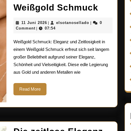
Strahl
Weißgold Schmuck
Elegan
11
elsotanosellado
11 Juni 2026
elsotanosellado
0
|
|
Die
Juni
Comment
07:54
|
2026
Schönh
Weißgold Schmuck: Eleganz und Zeitlosigkeit in
von
einem Weißgold Schmuck erfreut sich seit langem
großer Beliebtheit aufgrund seiner Eleganz,
Weißgo
Schönheit und Vielseitigkeit. Diese edle Legierung
Schmu
aus Gold und anderen Metallen wie
Read
Read More
More