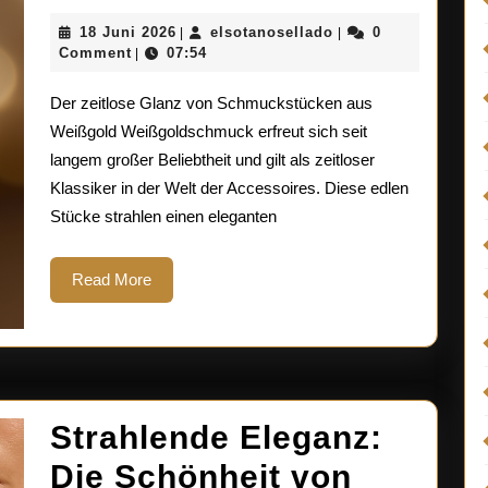
Ele
18
elsotanosellado
18 Juni 2026
elsotanosellado
0
|
|
Sch
Juni
Comment
07:54
|
2026
aus
Der zeitlose Glanz von Schmuckstücken aus
str
Weißgold Weißgoldschmuck erfreut sich seit
langem großer Beliebtheit und gilt als zeitloser
Wei
Klassiker in der Welt der Accessoires. Diese edlen
Stücke strahlen einen eleganten
Read
Read More
More
Strahlende Eleganz:
Die Schönheit von