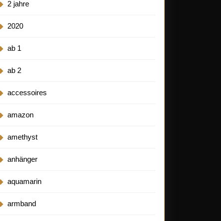
2 jahre
2020
ose
ab 1
nz
ab 2
rhalskette
accessoires
amazon
amethyst
anhänger
aquamarin
armband