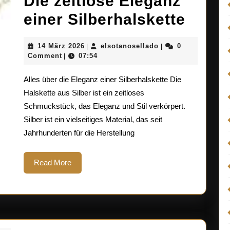
Die zeitlose Eleganz
Die
einer Silberhalskette
zeitl
14
elsotanosellado
14 März 2026
elsotanosellado
0
|
|
Elega
März
Comment
07:54
|
2026
einer
Alles über die Eleganz einer Silberhalskette Die
Silbe
Halskette aus Silber ist ein zeitloses
Schmuckstück, das Eleganz und Stil verkörpert.
Silber ist ein vielseitiges Material, das seit
Jahrhunderten für die Herstellung
Read
Read More
More