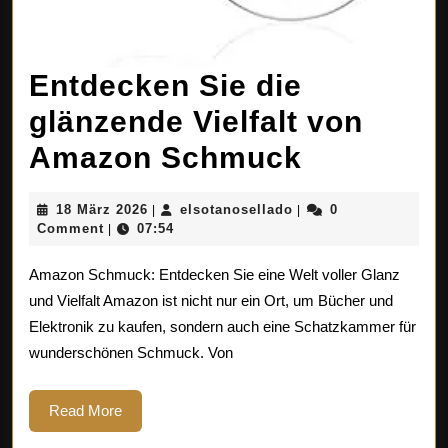
Entdecken Sie die
glänzende Vielfalt von
Entdecke
Amazon Schmuck
Sie
18
elsotanosellado
18 März 2026
elsotanosellado
0
|
|
die
März
Comment
07:54
|
2026
glänzend
Amazon Schmuck: Entdecken Sie eine Welt voller Glanz
Vielfalt
und Vielfalt Amazon ist nicht nur ein Ort, um Bücher und
Elektronik zu kaufen, sondern auch eine Schatzkammer für
von
wunderschönen Schmuck. Von
Amazon
Schmuck
Read
Read More
More