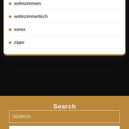
wohnzimmern
wohnzimmertisch
xenox
zippo
Search
Search
for: