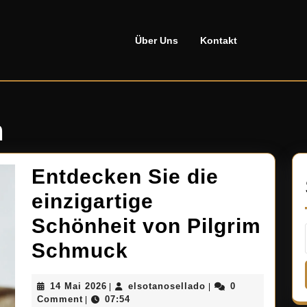
Über Uns
Kontakt
m
Entdecken Sie die
einzigartige
Schönheit von Pilgrim
Entdecken
Schmuck
Sie
14
elsotanosellado
14 Mai 2026
elsotanosellado
0
|
|
die
Mai
Comment
07:54
|