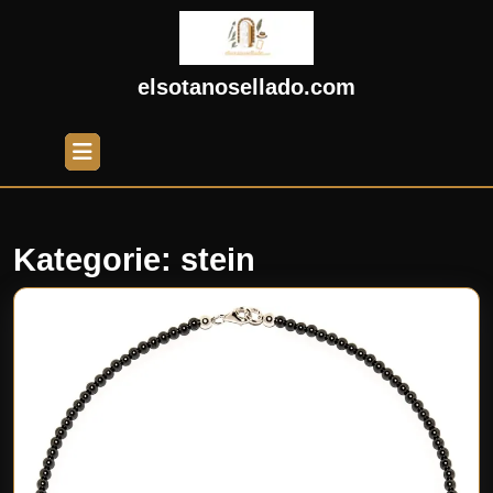
Skip
to
content
Skip
elsotanosellado.com
to
content
Open
Button
Kategorie:
stein