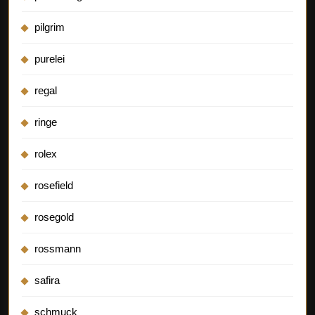
pilgrim
purelei
regal
ringe
rolex
rosefield
rosegold
rossmann
safira
schmuck