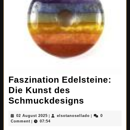
Faszination Edelsteine:
Die Kunst des
Faszinati
Schmuckdesigns
Edelsteine
02
elsotanosellado
02 August 2025
elsotanosellado
0
|
|
Die
August
Comment
07:54
|
2025