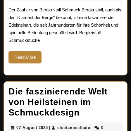
2025
Bergkristall
Der Zauber von Bergkristall Schmuck Bergkristall, auch als
Schmuck:
der „Diamant der Berge“ bekannt, ist eine faszinierende
Edelsteinart, die seit Jahrhunderten für ihre Schönheit und
Einzigartige
spirituelle Bedeutung geschätzt wird. Bergkristall
Eleganz
Schmuckstücke
und
Read
Read More
spirituelle
More
Kraft
Die faszinierende Welt
von Heilsteinen im
Die
Schmuckdesign
faszinieren
07
elsotanosellado
07 August 2025
elsotanosellado
0
|
|