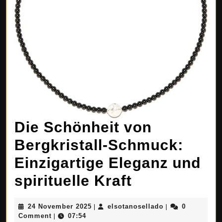
Die Schönheit von
Bergkristall-Schmuck:
Einzigartige Eleganz und
Die
spirituelle Kraft
Schönheit
24
elsotanosellado
24 November 2025
elsotanosellado
0
|
|
von
November
Comment
07:54
|