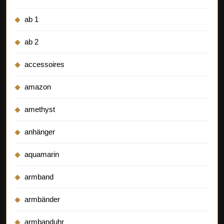
ab 1
ab 2
accessoires
amazon
amethyst
anhänger
aquamarin
armband
armbänder
armbanduhr