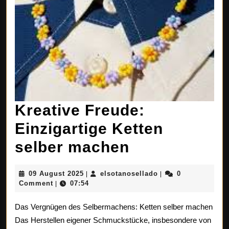
Kreative Freude:
Einzigartige Ketten
Kreative
selber machen
Freude:
09
elsotanosellado
09 August 2025
elsotanosellado
0
|
|
Einzigartige
August
Comment
07:54
|
2025
Ketten
Das Vergnügen des Selbermachens: Ketten selber machen
selber
Das Herstellen eigener Schmuckstücke, insbesondere von