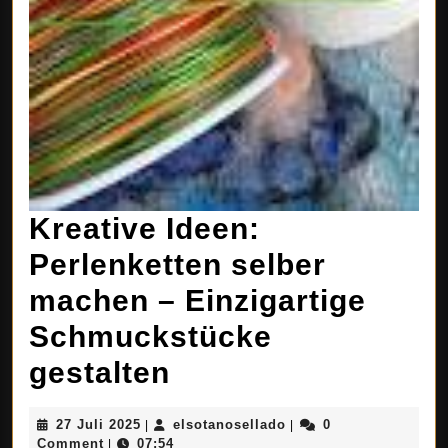
Kreative Ideen:
Perlenketten selber
machen – Einzigartige
Schmuckstücke
Kreative
gestalten
Ideen:
27
elsotanosellado
27 Juli 2025
elsotanosellado
0
|
|
Perlenketten
Juli
Comment
07:54
|