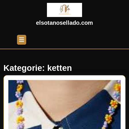
Skip
to
content
Skip
elsotanosellado.com
to
content
Open
Button
Kategorie:
ketten