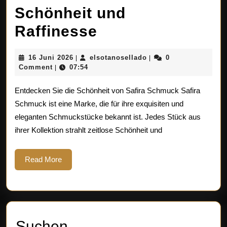
Schönheit und
Entdecken
Raffinesse
Sie
16
elsotanosellado
16 Juni 2026
elsotanosellado
0
|
|
die
Juni
Comment
07:54
|
2026
Eleganz
Entdecken Sie die Schönheit von Safira Schmuck Safira
von
Schmuck ist eine Marke, die für ihre exquisiten und
eleganten Schmuckstücke bekannt ist. Jedes Stück aus
Safira
ihrer Kollektion strahlt zeitlose Schönheit und
Schmuck:
Zeitlose
Read
Read More
More
Schönheit
und
Raffinesse
Suchen