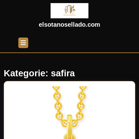
Skip
to
content
Skip
elsotanosellado.com
to
content
Open
Button
Kategorie:
safira