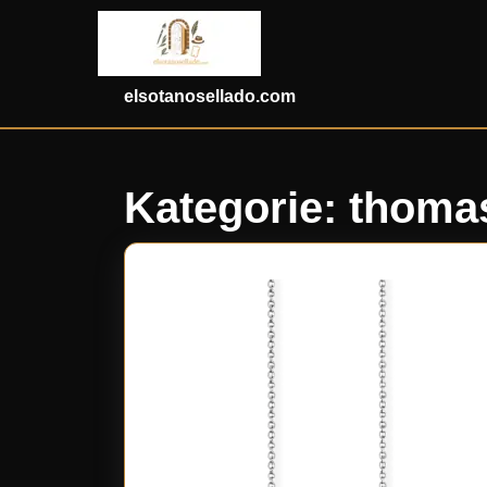
Skip
to
content
Skip
elsotanosellado.com
to
content
Kategorie:
thoma