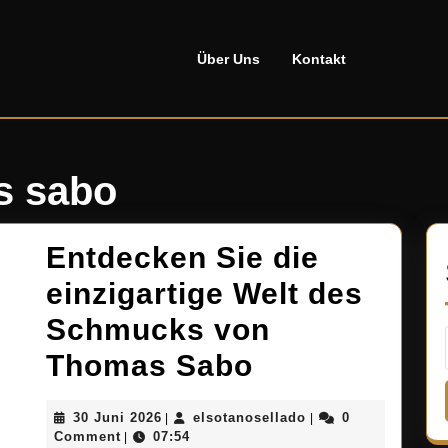
Über Uns
Kontakt
s sabo
Entdecken Sie die
einzigartige Welt des
Schmucks von
Entdecken
Thomas Sabo
Sie
30
elsotanosellado
30 Juni 2026
elsotanosellado
0
|
|
die
Juni
Comment
07:54
|