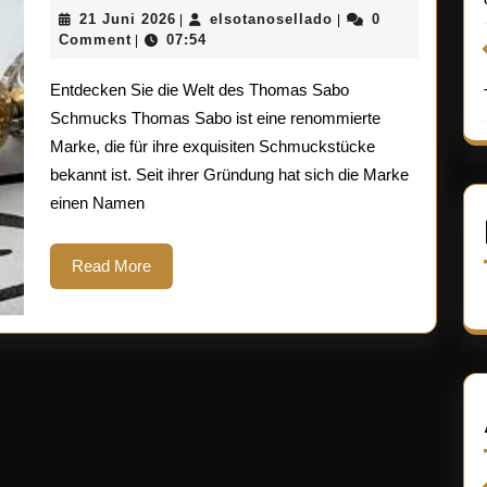
Sie
21
elsotanosellado
21 Juni 2026
elsotanosellado
0
|
|
die
Juni
Comment
07:54
|
2026
Eleganz
Entdecken Sie die Welt des Thomas Sabo
von
Schmucks Thomas Sabo ist eine renommierte
Marke, die für ihre exquisiten Schmuckstücke
Thomas
bekannt ist. Seit ihrer Gründung hat sich die Marke
Sabo
einen Namen
Schmuck
Read
Read More
More