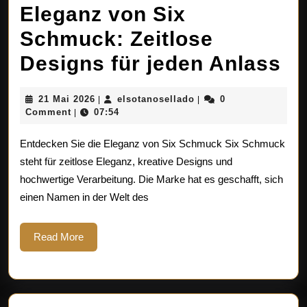
Eleganz von Six
Schmuck: Zeitlose
En
Designs für jeden Anlass
Si
21
elsotanosellado
21 Mai 2026
elsotanosellado
0
|
|
di
Mai
Comment
07:54
|
2026
El
Entdecken Sie die Eleganz von Six Schmuck Six Schmuck
vo
steht für zeitlose Eleganz, kreative Designs und
hochwertige Verarbeitung. Die Marke hat es geschafft, sich
Si
einen Namen in der Welt des
Sc
Ze
Read
Read More
More
De
fü