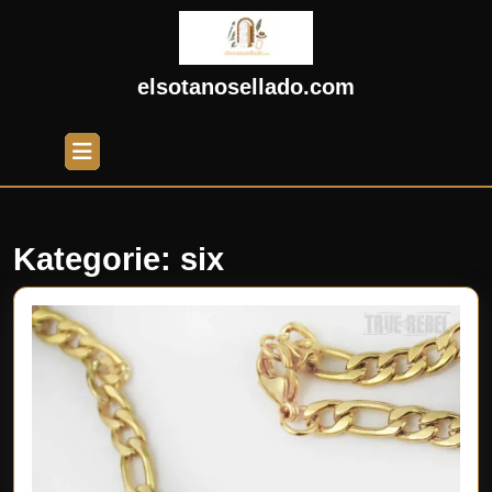
Skip
to
content
Skip
elsotanosellado.com
to
content
Open
Button
Kategorie:
six