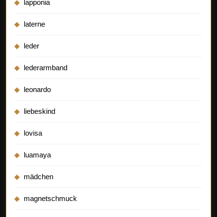
lapponia
laterne
leder
lederarmband
leonardo
liebeskind
lovisa
luamaya
mädchen
magnetschmuck