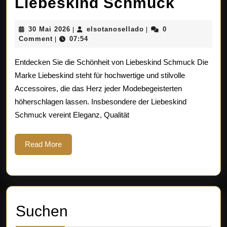
Entde
Liebeskind Schmuck
Sie
30
elsotanosellado
30 Mai 2026
elsotanosellado
0
|
|
die
Mai
Comment
07:54
|
2026
zeitlos
Entdecken Sie die Schönheit von Liebeskind Schmuck Die
Elegan
Marke Liebeskind steht für hochwertige und stilvolle
Accessoires, die das Herz jeder Modebegeisterten
von
höherschlagen lassen. Insbesondere der Liebeskind
Liebes
Schmuck vereint Eleganz, Qualität
Schmu
Read
Read More
More
Suchen