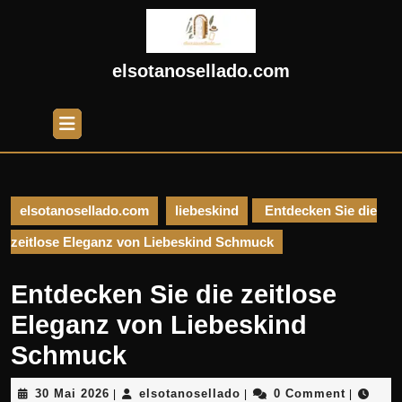
Skip
to
content
Skip
elsotanosellado.com
to
content
Open
Button
elsotanosellado.com
liebeskind
Entdecken Sie die
zeitlose Eleganz von Liebeskind Schmuck
Entdecken Sie die zeitlose
Eleganz von Liebeskind
Schmuck
30
elsotanosellado
30 Mai 2026
elsotanosellado
0 Comment
|
|
|