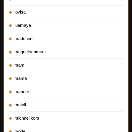
lovisa
luamaya
mädchen
magnetschmuck
mam
mama
männer
metall
michael kors
mode