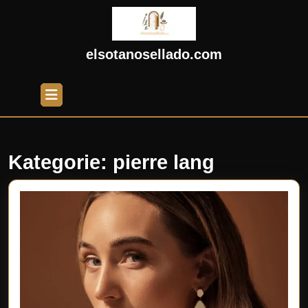
Skip
to
content
Skip
elsotanosellado.com
to
content
Open
Button
Kategorie:
pierre lang