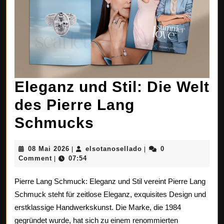
Eleganz und Stil: Die Welt
des Pierre Lang
Eleganz
Schmucks
und
08
elsotanosellado
08 Mai 2026
elsotanosellado
0
|
|
Stil:
Mai
Comment
07:54
|
2026
Die
Pierre Lang Schmuck: Eleganz und Stil vereint Pierre Lang
Welt
Schmuck steht für zeitlose Eleganz, exquisites Design und
erstklassige Handwerkskunst. Die Marke, die 1984
des
gegründet wurde, hat sich zu einem renommierten