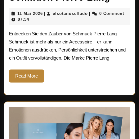
Sie
11
elsotanosellado
11 Mai 2026
elsotanosellado
0 Comment
|
|
|
die
Mai
07:54
2026
zaube
Entdecken Sie den Zauber von Schmuck Pierre Lang
Welt
Schmuck ist mehr als nur ein Accessoire – er kann
Emotionen ausdrücken, Persönlichkeit unterstreichen und
von
ein Outfit vervollständigen. Die Marke Pierre Lang
Schm
Pierre
Read
Read More
More
Lang