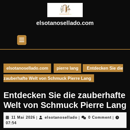
Skip
to
content
Skip
elsotanosellado.com
to
content
Open
Button
elsotanosellado.com
pierre lang
Entdecken Sie die
zauberhafte Welt von Schmuck Pierre Lang
Entdecken Sie die zauberhafte
Welt von Schmuck Pierre Lang
11
elsotanosellado
11 Mai 2026
elsotanosellado
0 Comment
|
|
|
Mai
07:54
2026