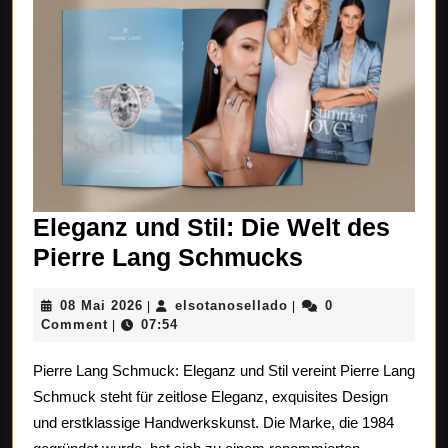
Eleganz und Stil: Die Welt des
Eleganz
Pierre Lang Schmucks
und
08
elsotanosellado
08 Mai 2026
elsotanosellado
0
|
|
Stil:
Mai
Comment
07:54
|
Die
2026
Pierre Lang Schmuck: Eleganz und Stil vereint Pierre Lang
Welt
Schmuck steht für zeitlose Eleganz, exquisites Design
des
und erstklassige Handwerkskunst. Die Marke, die 1984
Pierre