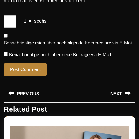
meinen nächsten Kommentar speichern.
−
1
=
sechs
Benachrichtige mich über nachfolgende Kommentare via E-Mail.
Benachrichtige mich über neue Beiträge via E-Mail.
Beitragsnavigation
PREVIOUS
NEXT
Related Post
Previous
Next
post:
post: