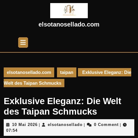
Skip
to
content
Skip
elsotanosellado.com
to
content
Open
Button
elsotanosellado.com
taipan
Exklusive Eleganz: Die
Welt des Taipan Schmucks
Exklusive Eleganz: Die Welt
des Taipan Schmucks
10
elsotanosellado
10 Mai 2026
elsotanosellado
0 Comment
|
|
|
Mai
07:54
2026