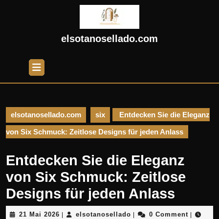
Skip
to
content
Skip
elsotanosellado.com
to
content
Open
Button
elsotanosellado.com
six
Entdecken Sie die Eleganz
von Six Schmuck: Zeitlose Designs für jeden Anlass
Entdecken Sie die Eleganz
von Six Schmuck: Zeitlose
Designs für jeden Anlass
21
elsotanosellado
21 Mai 2026
elsotanosellado
0 Comment
|
|
|