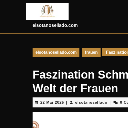
Skip
to
content
Skip
elsotanosellado.com
to
content
elsotanosellado.com
frauen
Faszination
Faszination Schmu
Welt der Frauen
22
elsotanos
22 Mai 2026
elsotanosellado
0 C
|
|
Mai
2026