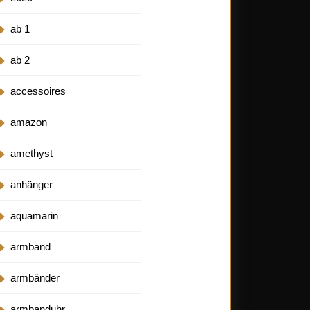
ab 1
ab 2
accessoires
amazon
amethyst
anhänger
aquamarin
armband
armbänder
armbanduhr