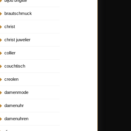
bijou brigitte
brautschmuck
christ
christ juwelier
collier
couchtisch
creolen
damenmode
damenuhr
damenuhren