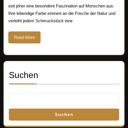
Edelsteins:
seit jeher eine besondere Faszination auf Menschen aus.
Ihre lebendige Farbe erinnert an die Frische der Natur und
Ein
verleiht jedem Schmuckstück eine
Blick
in
Read
Read More
More
die
Welt
der
Suchen
Naturjuwelen
Suchen