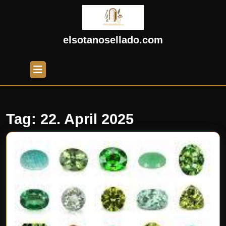
Skip
to
content
Skip
elsotanosellado.com
to
content
Open
Button
Tag:
22. April 2025