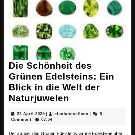
Die Schönheit des
Grünen Edelsteins: Ein
Blick in die Welt der
Die
Naturjuwelen
Schönheit
22
elsotanosellado
22 April 2025
elsotanosellado
0
|
|
des
April
Comment
07:54
|
2025
Grünen
Der Zauber des Grünen Edelsteins Grüne Edelsteine üben