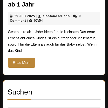
Tolle
ab 1 Jahr
Geschenkideen
29
elsotanosellado
29 Juli 2025
elsotanosellado
0
|
|
für
Juli
Comment
07:54
|
Kinder
2025
Geschenke ab 1 Jahr: Ideen für die Kleinsten Das erste
ab
Lebensjahr eines Kindes ist ein aufregender Meilenstein,
1
sowohl für die Eltern als auch für das Baby selbst. Wenn
Jahr
das Kind
Read
Read More
More
Suchen