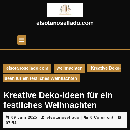
Skip
to
content
Skip
elsotanosellado.com
to
content
Open
Button
elsotanosellado.com
weihnachten
Kreative Deko-
Ideen für ein festliches Weihnachten
Kreative Deko-Ideen für ein
festliches Weihnachten
09
elsotanosellado
09 Juni 2025
elsotanosellado
0 Comment
|
|
|
Juni
07:54
2025