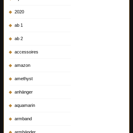
2020
ab 1
ab 2
accessoires
amazon
amethyst
anhänger
aquamarin
armband
armbänder