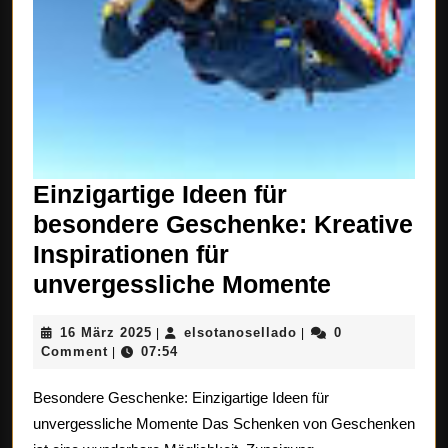
Einzigartige Ideen für
besondere Geschenke: Kreative
Inspirationen für
Einzigart
unvergessliche Momente
Ideen
16
elsotanosellado
16 März 2025
elsotanosellado
0
|
|
für
März
Comment
07:54
|
besonder
2025
Besondere Geschenke: Einzigartige Ideen für
Geschenk
unvergessliche Momente Das Schenken von Geschenken
Kreative