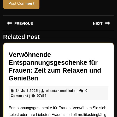
Beitragsnavigation
PREVIOUS
NEXT
Related Post
Previous
Next
post:
post:
Verwöhnende
Entspannungsgeschenke für
Frauen: Zeit zum Relaxen und
Verwöhnende
Genießen
Entspannungsgeschenke
14
elsotanosellado
14 Juli 2025
elsotanosellado
0
|
|
für
Juli
Comment
07:54
|
Frauen:
2025
Entspannungsgeschenke für Frauen: Verwöhnen Sie sich
Zeit
selbst oder Ihre Liebsten Frauen sind oft multitaskingfähig
zum