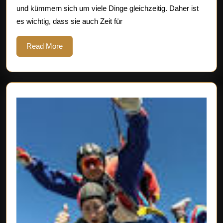
und kümmern sich um viele Dinge gleichzeitig. Daher ist
Relaxen
es wichtig, dass sie auch Zeit für
und
Genießen
Read
Read More
More