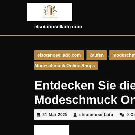
Skip
to
content
Skip
elsotanosellado.com
to
content
elsotanosellado.com
kaufen
,
modeschm
Modeschmuck Online Shops
Entdecken Sie die
Modeschmuck On
31
elsotanos
31 Mai 2025
elsotanosellado
0 C
|
|
Mai
2025