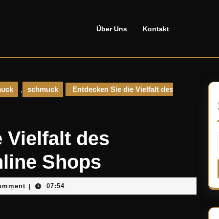
Über Uns
Kontakt
uck
,
schmuck
Entdecken Sie die Vielfalt des
 Vielfalt des
line Shops
ellado
omment
07:54
|