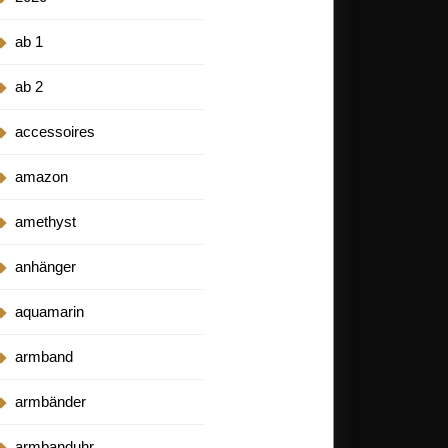
ab 1
ab 2
accessoires
amazon
amethyst
anhänger
aquamarin
armband
armbänder
armbanduhr