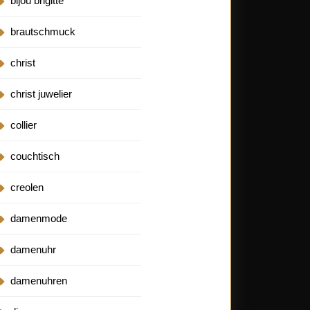
bijou brigitte
brautschmuck
christ
christ juwelier
collier
couchtisch
creolen
damenmode
damenuhr
damenuhren