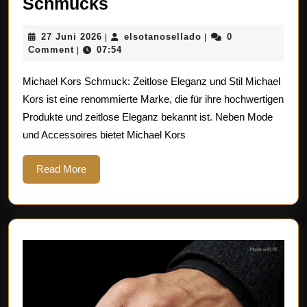
Stilvolle
Schmucks
Eleganz:
27
elsotanosellado
27 Juni 2026
elsotanosellado
0
|
|
Entdecken
Juni
Comment
07:54
|
Sie
2026
Michael Kors Schmuck: Zeitlose Eleganz und Stil Michael
die
Kors ist eine renommierte Marke, die für ihre hochwertigen
Welt
Produkte und zeitlose Eleganz bekannt ist. Neben Mode
des
und Accessoires bietet Michael Kors
Michael
Kors
Read
Read More
More
Schmucks