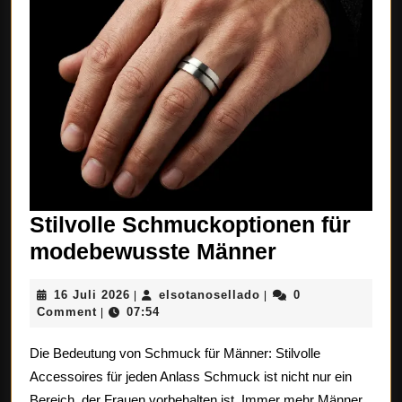
Stilvolle Schmuckoptionen für
Stilvolle
modebewusste Männer
Schmuckop
16
elsotanosellado
16 Juli 2026
elsotanosellado
0
|
|
für
Juli
Comment
07:54
|
modebewus
2026
Die Bedeutung von Schmuck für Männer: Stilvolle
Männer
Accessoires für jeden Anlass Schmuck ist nicht nur ein
Bereich, der Frauen vorbehalten ist. Immer mehr Männer