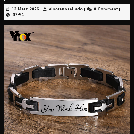
12
elsotanosellado
12 März 2026
elsotanosellado
0 Comment
|
|
|
März
07:54
2026