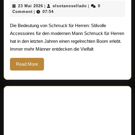
Schmuckstücke
23
elsotanosellado
23 Mai 2026
elsotanosellado
0
|
|
für
Mai
Comment
07:54
|
den
2026
Die Bedeutung von Schmuck für Herren: Stilvolle
modernen
Accessoires für den modernen Mann Schmuck für Herren
Herren:
hat in den letzten Jahren einen regelrechten Boom erlebt.
Trends
Immer mehr Männer entdecken die Vielfalt
und
Tipps
Read
Read More
More