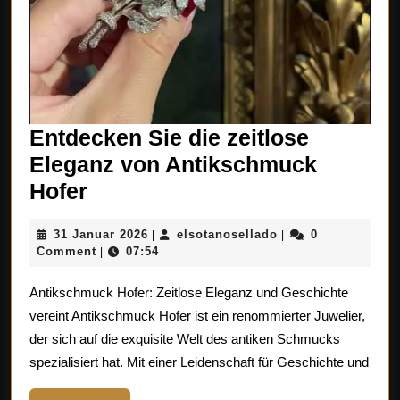
Entdecken Sie die zeitlose
Eleganz von Antikschmuck
Entdecken
Hofer
Sie
31
elsotanosellado
31 Januar 2026
elsotanosellado
0
|
|
die
Januar
Comment
07:54
|
zeitlose
2026
Antikschmuck Hofer: Zeitlose Eleganz und Geschichte
Eleganz
vereint Antikschmuck Hofer ist ein renommierter Juwelier,
von
der sich auf die exquisite Welt des antiken Schmucks
Antikschmuck
spezialisiert hat. Mit einer Leidenschaft für Geschichte und
Hofer