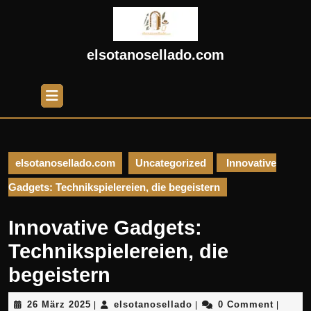
Skip
to
content
Skip
elsotanosellado.com
to
content
Open
Button
elsotanosellado.com
Uncategorized
Innovative
Gadgets: Technikspielereien, die begeistern
Innovative Gadgets:
Technikspielereien, die
begeistern
26
elsotanosellado
26 März 2025
elsotanosellado
0 Comment
|
|
|