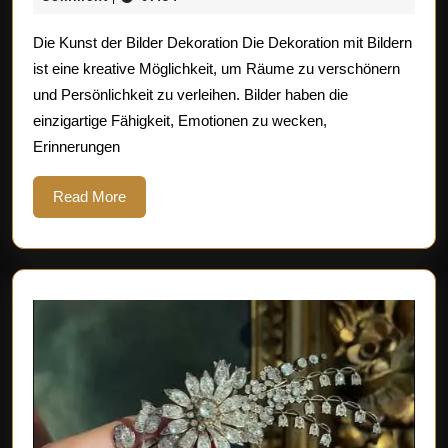
Bildern:
2025
Die Kunst der Bilder Dekoration Die Dekoration mit Bildern
Tipps
ist eine kreative Möglichkeit, um Räume zu verschönern
für
und Persönlichkeit zu verleihen. Bilder haben die
die
einzigartige Fähigkeit, Emotionen zu wecken,
perfekte
Erinnerungen
Bilder
Deko
Read
Read More
More