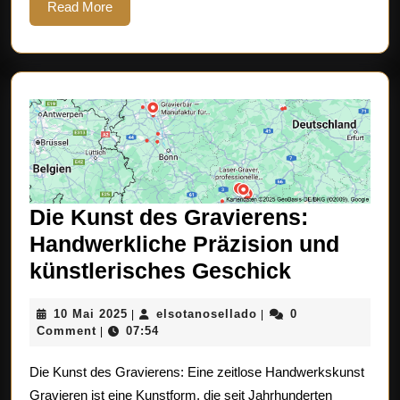
Read
Read More
More
Die Kunst des Gravierens:
Handwerkliche Präzision und
Die
künstlerisches Geschick
Kunst
10
elsotanosellado
10 Mai 2025
elsotanosellado
0
|
|
des
Mai
Comment
07:54
|
Gravieren
2025
Die Kunst des Gravierens: Eine zeitlose Handwerkskunst
Handwerkl
Gravieren ist eine Kunstform, die seit Jahrhunderten