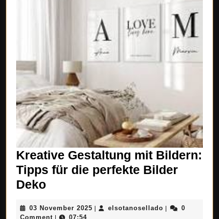
Kreative Gestaltung mit Bildern:
Tipps für die perfekte Bilder
Kreative
Deko
Gestaltung
03
elsotanosellado
03 November 2025
elsotanosellado
0
|
|
mit
November
Comment
07:54
|