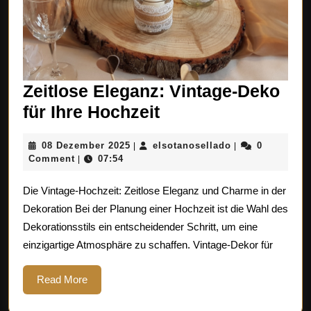
Zeitlose Eleganz: Vintage-Deko
Zeitlose
für Ihre Hochzeit
Eleganz:
08
elsotanosellado
08 Dezember 2025
elsotanosellado
0
|
|
Vintage-
Dezember
Comment
07:54
|
Deko
2025
Die Vintage-Hochzeit: Zeitlose Eleganz und Charme in der
für
Dekoration Bei der Planung einer Hochzeit ist die Wahl des
Ihre
Dekorationsstils ein entscheidender Schritt, um eine
Hochzeit
einzigartige Atmosphäre zu schaffen. Vintage-Dekor für
Read
Read More
More