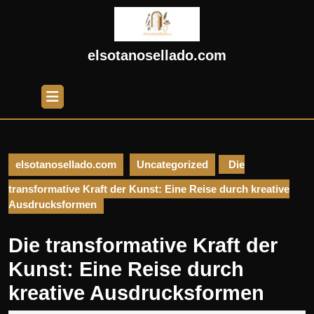
Skip
to
content
Skip
elsotanosellado.com
to
content
Open
Button
elsotanosellado.com
Uncategorized
Die
transformative Kraft der Kunst: Eine Reise durch kreative
Ausdrucksformen
Die transformative Kraft der
Kunst: Eine Reise durch
kreative Ausdrucksformen