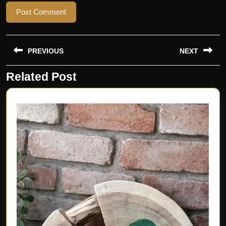
Beitragsnavigation
PREVIOUS
NEXT
Related Post
Previous
Next
post:
post: