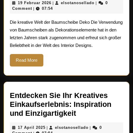
19
elsotanosellado
19 Februar 2026
elsotanosellado
0
|
|
für
Februar
Comment
07:54
|
Baumscheibe
2026
Die kreative Welt der Baumscheibe Deko Die Verwendung
Deko:
von Baumscheiben als Dekorationselemente hat in den
Natürliche
letzten Jahren stark zugenommen und erfreut sich großer
Schönheit
Beliebtheit in der Welt des Interior Designs.
im
Wohnraum
Read
Read More
More
Entdecken Sie Ihr Kreatives
Einkaufserlebnis: Inspiration
Entdecken
und Einzigartigkeit
Sie
17
elsotanosellado
17 April 2025
elsotanosellado
0
|
|
Ihr
April