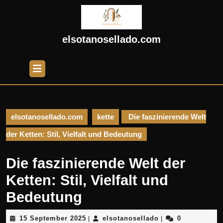
Skip
to
content
Skip
elsotanosellado.com
to
content
Open
Button
elsotanosellado.com
kette
Die faszinierende Welt
der Ketten: Stil, Vielfalt und Bedeutung
Die faszinierende Welt der
Ketten: Stil, Vielfalt und
Bedeutung
15
elsotanosellado
15 September 2025
elsotanosellado
0
|
|