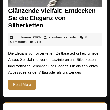
Glänzende Vielfalt: Entdecken
Sie die Eleganz von
Glänzende
Silberketten
Vielfalt:
08
elsotanosellado
08 Januar 2026
elsotanosellado
0
|
|
Entdecken
Januar
Comment
07:54
|
Sie
2026
Die Eleganz von Silberketten: Zeitlose Schönheit für jeden
die
Anlass Seit Jahrhunderten faszinieren uns Silberketten mit
Eleganz
ihrer zeitlosen Schönheit und Eleganz. Ob als schlichtes
von
Accessoire für den Alltag oder als glänzendes
Silberketten
Read
Read More
More