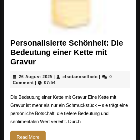
Personalisierte Schönheit: Die
Bedeutung einer Kette mit
Personalisierte
Gravur
Schönheit:
26
elsotanosellado
26 August 2025
elsotanosellado
0
|
|
Die
August
Comment
07:54
|
Bedeutung
2025
Die Bedeutung einer Kette mit Gravur Eine Kette mit
einer
Gravur ist mehr als nur ein Schmuckstück – sie trägt eine
Kette
persönliche Botschaft, die tiefere Bedeutung und
mit
sentimentalen Wert verleiht. Durch
Gravur
Read
Read More