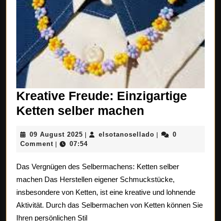
Kreative Freude: Einzigartige
Kreative
Ketten selber machen
Freude:
09
elsotanosellado
09 August 2025
elsotanosellado
0
|
|
Einzigartige
August
Comment
07:54
|
Ketten
2025
Das Vergnügen des Selbermachens: Ketten selber
selber
machen Das Herstellen eigener Schmuckstücke,
machen
insbesondere von Ketten, ist eine kreative und lohnende
Aktivität. Durch das Selbermachen von Ketten können Sie
Ihren persönlichen Stil