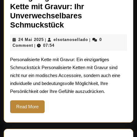
Kette mit Gravur: Ihr
Unverwechselbares
Einzigartige
Schmuckstück
Personalisierte
24
elsotanosellado
24 Mai 2025
elsotanosellado
0
|
|
Kette
Mai
Comment
07:54
|
mit
2025
Personalisierte Kette mit Gravur: Ein einzigartiges
Gravur:
Schmuckstück Personalisierte Ketten mit Gravur sind
Ihr
nicht nur ein modisches Accessoire, sondern auch eine
Unverwechselbares
individuelle und bedeutungsvolle Möglichkeit, Ihre
Schmuckstück
Persönlichkeit oder Ihre Gefühle auszudrücken.
Read
Read More
More