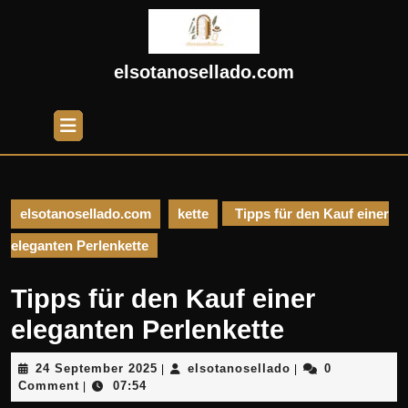
Skip
to
content
Skip
elsotanosellado.com
to
content
Open
Button
elsotanosellado.com
kette
Tipps für den Kauf einer
eleganten Perlenkette
Tipps für den Kauf einer
eleganten Perlenkette
24
elsotanosellado
24 September 2025
elsotanosellado
0
|
|
September
Comment
07:54
|
2025