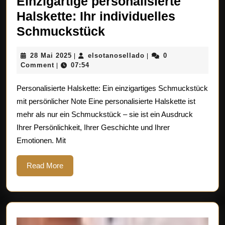
Einzigartige personalisierte
Halskette: Ihr individuelles
Einzigartige
Schmuckstück
personalisierte
28
elsotanosellado
28 Mai 2025
elsotanosellado
0
|
|
Halskette:
Mai
Comment
07:54
|
Ihr
2025
Personalisierte Halskette: Ein einzigartiges Schmuckstück
individuelles
mit persönlicher Note Eine personalisierte Halskette ist
Schmuckstück
mehr als nur ein Schmuckstück – sie ist ein Ausdruck
Ihrer Persönlichkeit, Ihrer Geschichte und Ihrer
Emotionen. Mit
Read
Read More
More