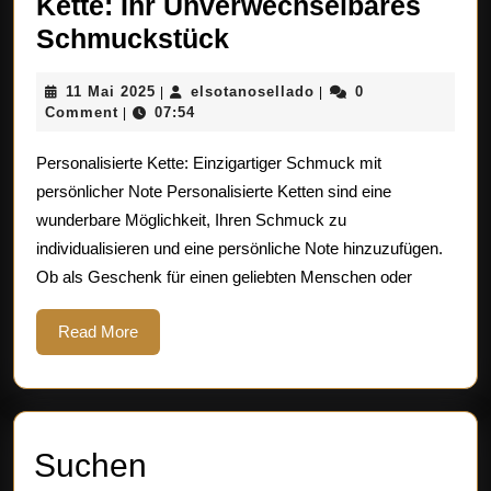
Kette: Ihr Unverwechselbares
Einzigartige
Schmuckstück
Personalisierte
11
elsotanosellado
11 Mai 2025
elsotanosellado
0
|
|
Kette:
Mai
Comment
07:54
|
Ihr
2025
Personalisierte Kette: Einzigartiger Schmuck mit
Unverwechselbares
persönlicher Note Personalisierte Ketten sind eine
Schmuckstück
wunderbare Möglichkeit, Ihren Schmuck zu
individualisieren und eine persönliche Note hinzuzufügen.
Ob als Geschenk für einen geliebten Menschen oder
Read
Read More
More
Suchen