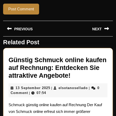
Beitragsnavigation
PREVIOUS
NEXT
Related Post
Previous
Next
post:
post:
Günstig Schmuck online kaufen
auf Rechnung: Entdecken Sie
Günstig
attraktive Angebote!
Schmuck
13
elsotanosellad
13 September 2025
elsotanosellado
0
|
|
online
September
Comment
07:54
|
kaufen
2025
Schmuck günstig online kaufen auf Rechnung Der Kauf
auf
von Schmuck online erfreut sich immer größerer
Rechnung: