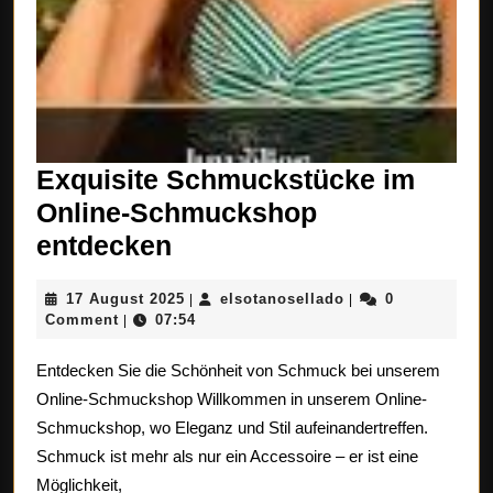
Exquisite Schmuckstücke im
Online-Schmuckshop
Exquisite
entdecken
Schmuckstücke
17
elsotanosellado
17 August 2025
elsotanosellado
0
|
|
im
August
Comment
07:54
|
Online-
2025
Entdecken Sie die Schönheit von Schmuck bei unserem
Schmuckshop
Online-Schmuckshop Willkommen in unserem Online-
entdecken
Schmuckshop, wo Eleganz und Stil aufeinandertreffen.
Schmuck ist mehr als nur ein Accessoire – er ist eine
Möglichkeit,