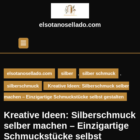
Skip
to
content
Skip
elsotanosellado.com
to
content
Open
Button
elsotanosellado.com
silber
,
silber schmuck
,
silberschmuck
Kreative Ideen: Silberschmuck selber
machen – Einzigartige Schmuckstücke selbst gestalten
Kreative Ideen: Silberschmuck
selber machen – Einzigartige
Schmuckstücke selbst