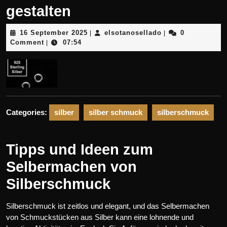
gestalten
16
elsotanosellado
16 September 2025
elsotanosellado
0
|
|
September
Comment
07:54
|
2025
Categories:
silber
silber schmuck
silberschmuck
Tipps und Ideen zum
Selbermachen von
Silberschmuck
Silberschmuck ist zeitlos und elegant, und das Selbermachen
von Schmuckstücken aus Silber kann eine lohnende und