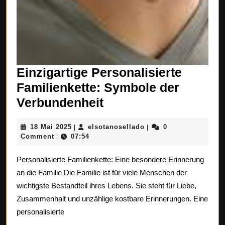
Einzigartige Personalisierte
Familienkette: Symbole der
Einzigartige
Verbundenheit
Personalisierte
18
elsotanosellado
18 Mai 2025
elsotanosellado
0
|
|
Familienkette:
Mai
Comment
07:54
|
Symbole
2025
Personalisierte Familienkette: Eine besondere Erinnerung
der
an die Familie Die Familie ist für viele Menschen der
Verbundenheit
wichtigste Bestandteil ihres Lebens. Sie steht für Liebe,
Zusammenhalt und unzählige kostbare Erinnerungen. Eine
personalisierte