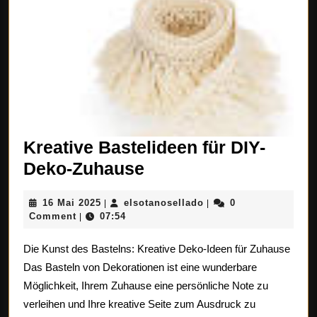
Kreative Bastelideen für DIY-
Kreative
Deko-Zuhause
Bastelideen
16
elsotanosellado
16 Mai 2025
elsotanosellado
0
|
|
für
Mai
Comment
07:54
|
DIY-
2025
Die Kunst des Bastelns: Kreative Deko-Ideen für Zuhause
Deko-
Das Basteln von Dekorationen ist eine wunderbare
Zuhause
Möglichkeit, Ihrem Zuhause eine persönliche Note zu
verleihen und Ihre kreative Seite zum Ausdruck zu