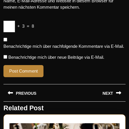
Name, E-Mail-Adresse und Website in diesem Browser für
meinen nächsten Kommentar speichern.
+
3
=
8
Benachrichtige mich über nachfolgende Kommentare via E-Mail.
Benachrichtige mich über neue Beiträge via E-Mail.
Beitragsnavigation
PREVIOUS
NEXT
Related Post
Previous
Next
post:
post: