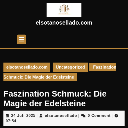
Skip
to
content
Skip
elsotanosellado.com
to
content
Open
Button
elsotanosellado.com
Uncategorized
Faszination
Schmuck: Die Magie der Edelsteine
Faszination Schmuck: Die
Magie der Edelsteine
24
elsotanosellado
24 Juli 2025
elsotanosellado
0 Comment
|
|
|
Juli
07:54
2025