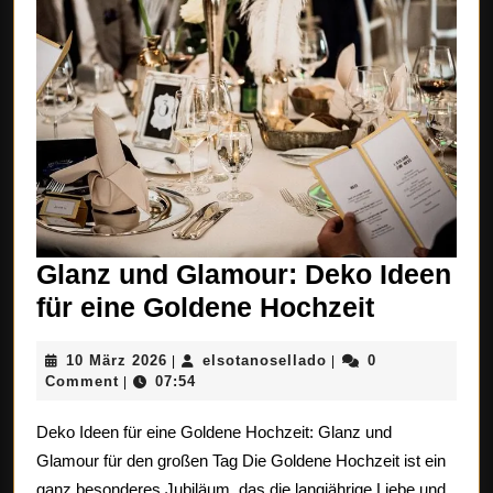
Glanz und Glamour: Deko Ideen
Glanz
für eine Goldene Hochzeit
und
10
elsotanosellado
10 März 2026
elsotanosellado
0
|
|
Glamour
März
Comment
07:54
|
Deko
2026
Deko Ideen für eine Goldene Hochzeit: Glanz und
Ideen
Glamour für den großen Tag Die Goldene Hochzeit ist ein
für
ganz besonderes Jubiläum, das die langjährige Liebe und