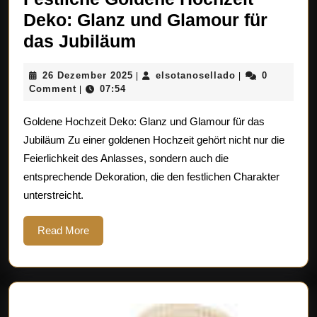
Deko: Glanz und Glamour für
Festliche
das Jubiläum
Goldene
26
elsotanosellado
26 Dezember 2025
elsotanosellado
0
|
|
Hochzeit
Dezember
Comment
07:54
|
Deko:
2025
Goldene Hochzeit Deko: Glanz und Glamour für das
Glanz
Jubiläum Zu einer goldenen Hochzeit gehört nicht nur die
und
Feierlichkeit des Anlasses, sondern auch die
Glamour
entsprechende Dekoration, die den festlichen Charakter
für
unterstreicht.
das
Jubiläum
Read
Read More
More