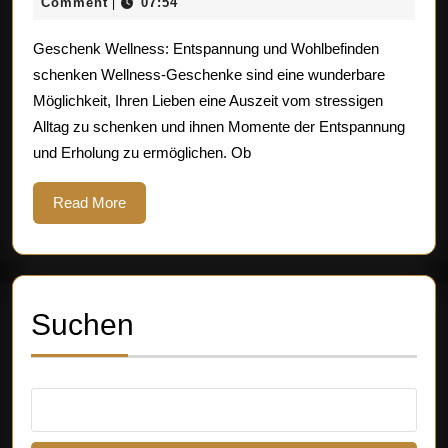
Juli
Comment
07:54
|
ideale
2025
Geschenk Wellness: Entspannung und Wohlbefinden
Geschenk
schenken Wellness-Geschenke sind eine wunderbare
für
Möglichkeit, Ihren Lieben eine Auszeit vom stressigen
Wellness-
Alltag zu schenken und ihnen Momente der Entspannung
Liebhaber
und Erholung zu ermöglichen. Ob
Read
Read More
More
Suchen