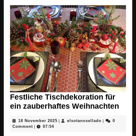
Festliche Tischdekoration für
Fest
ein zauberhaftes Weihnachten
Tisc
18
elsotanosellado
18 November 2025
elsotanosellado
0
|
|
für
November
Comment
07:54
|
ein
2025