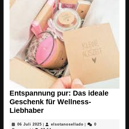
Entspannung pur: Das ideale
Geschenk für Wellness-
Entspannung
Liebhaber
pur:
06
elsotanosellado
06 Juli 2025
elsotanosellado
0
|
|
Das