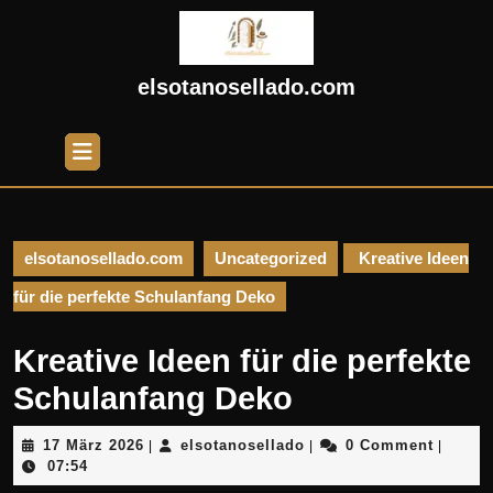
Skip
to
content
Skip
elsotanosellado.com
to
content
Open
Button
elsotanosellado.com
Uncategorized
Kreative Ideen
für die perfekte Schulanfang Deko
Kreative Ideen für die perfekte
Schulanfang Deko
17
elsotanosellado
17 März 2026
elsotanosellado
0 Comment
|
|
|
März
07:54
2026