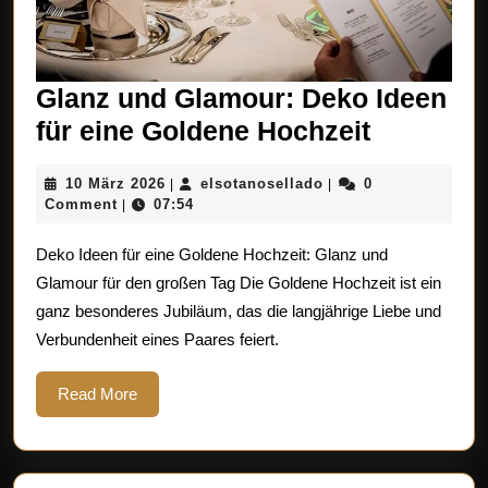
Glanz und Glamour: Deko Ideen
Glanz
für eine Goldene Hochzeit
und
10
elsotanosellado
10 März 2026
elsotanosellado
0
|
|
Glamour
März
Comment
07:54
|
Deko
2026
Deko Ideen für eine Goldene Hochzeit: Glanz und
Ideen
Glamour für den großen Tag Die Goldene Hochzeit ist ein
für
ganz besonderes Jubiläum, das die langjährige Liebe und
eine
Verbundenheit eines Paares feiert.
Goldene
Hochzeit
Read
Read More
More