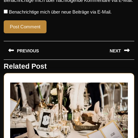
Benachrichtige mich über nachfolgende Kommentare via E-Mail.
Benachrichtige mich über neue Beiträge via E-Mail.
Beitragsnavigation
PREVIOUS
NEXT
Related Post
Previous
Next
post:
post: