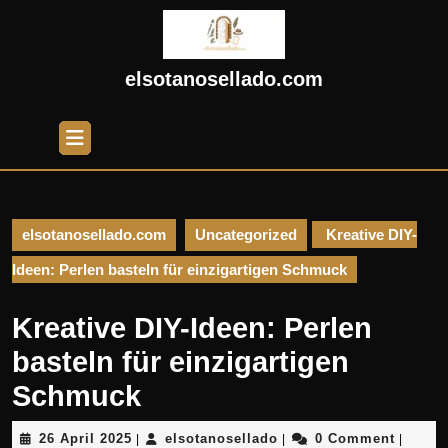
Skip
to
content
Skip
elsotanosellado.com
to
content
Open
Button
elsotanosellado.com
Uncategorized
Kreative DIY-
Ideen: Perlen basteln für einzigartigen Schmuck
Kreative DIY-Ideen: Perlen
basteln für einzigartigen
Schmuck
26
elsotanosellado
26 April 2025
elsotanosellado
0 Comment
|
|
|