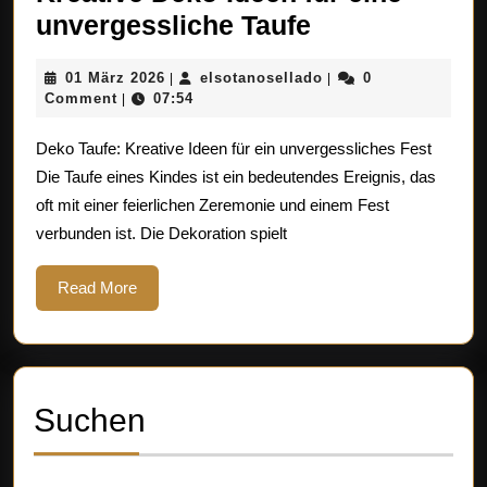
Kreative
unvergessliche Taufe
Deko-
01
elsotanosellado
01 März 2026
elsotanosellado
0
|
|
Ideen
März
Comment
07:54
|
für
2026
Deko Taufe: Kreative Ideen für ein unvergessliches Fest
eine
Die Taufe eines Kindes ist ein bedeutendes Ereignis, das
unvergesslic
oft mit einer feierlichen Zeremonie und einem Fest
Taufe
verbunden ist. Die Dekoration spielt
Read
Read More
More
Suchen