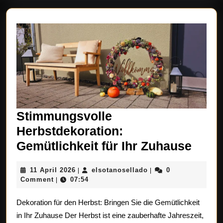
Stimmungsvolle
Herbstdekoration:
Stim
Gemütlichkeit für Ihr Zuhause
Herbs
11
elsotanosellado
11 April 2026
elsotanosellado
0
|
|
Gemüt
April
Comment
07:54
|
für
2026
Dekoration für den Herbst: Bringen Sie die Gemütlichkeit
Ihr
in Ihr Zuhause Der Herbst ist eine zauberhafte Jahreszeit,
Zuha