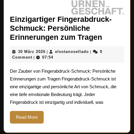
Einzigartiger Fingerabdruck-
Schmuck: Persönliche
Einzigart
Erinnerungen zum Tragen
Fingerab
30
elsotanosellado
30 März 2026
elsotanosellado
0
|
|
Schmuck
März
Comment
07:54
|
Persönli
2026
Der Zauber von Fingerabdruck-Schmuck: Persönliche
Erinneru
Erinnerungen zum Tragen Fingerabdruck-Schmuck ist
zum
eine einzigartige und persönliche Art von Schmuck, die
Tragen
eine tiefe emotionale Bedeutung trägt. Jeder
Fingerabdruck ist einzigartig und individuell, was
Read
Read More
More