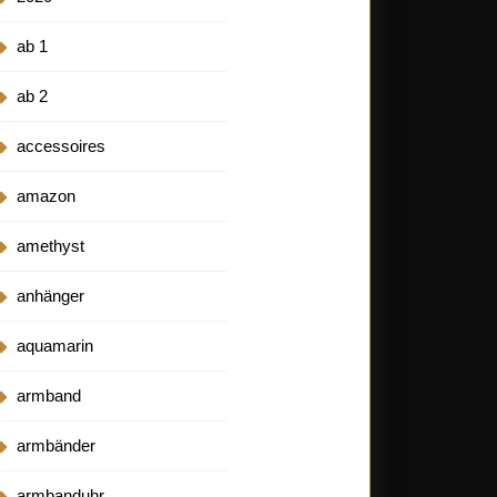
ab 1
ab 2
accessoires
amazon
amethyst
anhänger
aquamarin
armband
armbänder
armbanduhr