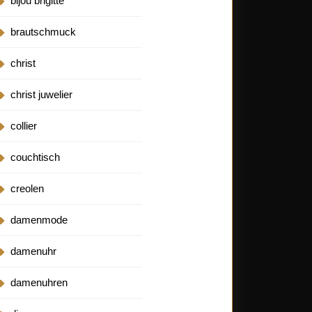
bijou brigitte
brautschmuck
christ
christ juwelier
collier
couchtisch
creolen
damenmode
damenuhr
damenuhren