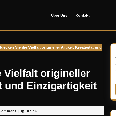
Über Uns
Kontakt
decken Sie die Vielfalt origineller Artikel: Kreativität und
Vielfalt origineller
ät und Einzigartigkeit
sellado
Comment
07:54
|