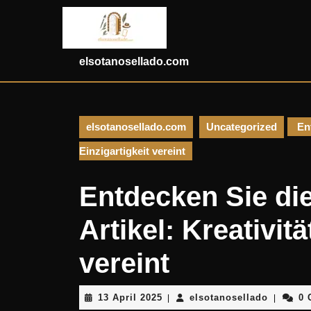
Skip
to
content
Skip
elsotanosellado.com
to
content
elsotanosellado.com
Uncategorized
Ent
Einzigartigkeit vereint
Entdecken Sie die 
Artikel: Kreativit
vereint
13
elsotano
13 April 2025
elsotanosellado
0 
|
|
April