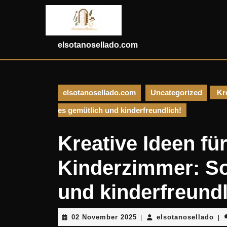
Skip
to
content
Skip
elsotanosellado.com
to
content
elsotanosellado.com
Uncategorized
Kre
es gemütlich und kinderfreundlich!
Kreative Ideen fü
Kinderzimmer: So
und kinderfreundl
02
els
02 November 2025
elsotanosellado
|
|
November