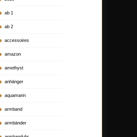
ab 1
ab 2
accessoires
amazon
amethyst
anhänger
aquamarin
armband
armbänder
armbanduhr