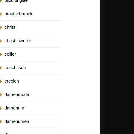
bijou brigitte
brautschmuck
christ
christ juwelier
collier
couchtisch
creolen
damenmode
damenuhr
damenuhren