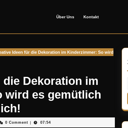
Über Uns
Kontakt
ative Ideen für die Dekoration im Kinderzimmer: So wird
r die Dekoration im
 wird es gemütlich
ich!
otanosellado
0 Comment
07:54
|