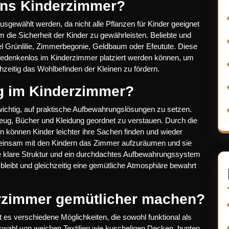
ins Kinderzimmer?
usgewählt werden, da nicht alle Pflanzen für Kinder geeignet
um die Sicherheit der Kinder zu gewährleisten. Beliebte und
l Grünlilie, Zimmerbegonie, Geldbaum oder Efeutute. Diese
e bedenkenlos im Kinderzimmer platziert werden können, um
eitig das Wohlbefinden der Kleinen zu fördern.
g im Kinderzimmer?
ichtig, auf praktische Aufbewahrungslösungen zu setzen.
eug, Bücher und Kleidung geordnet zu verstauen. Durch die
 können Kinder leichter ihre Sachen finden und wieder
meinsam mit den Kindern das Zimmer aufzuräumen und sie
ne klare Struktur und ein durchdachtes Aufbewahrungssystem
bleibt und gleichzeitig eine gemütliche Atmosphäre bewahrt
rzimmer gemütlicher machen?
 es verschiedene Möglichkeiten, die sowohl funktional als
Auswahl von weichen Textilien wie kuscheligen Decken, bunten