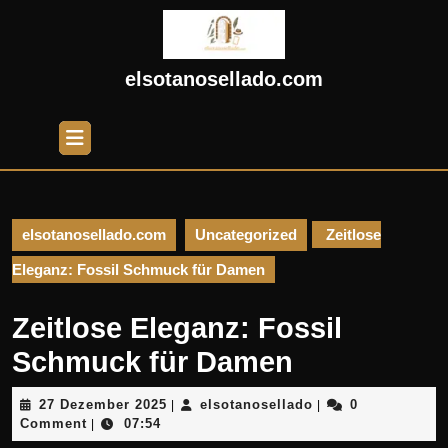
Skip
to
content
Skip
elsotanosellado.com
to
content
Open
Button
elsotanosellado.com
Uncategorized
Zeitlose
Eleganz: Fossil Schmuck für Damen
Zeitlose Eleganz: Fossil
Schmuck für Damen
27
elsotanosellado
27 Dezember 2025
elsotanosellado
0
|
|
Dezember
Comment
07:54
|
2025