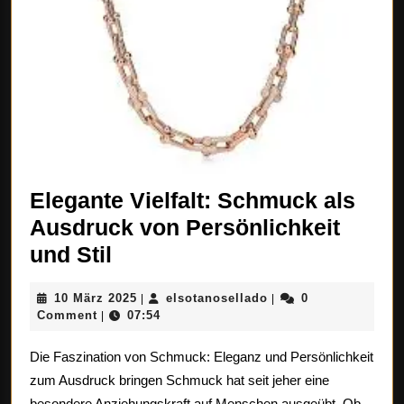
Elegante Vielfalt: Schmuck als
Ausdruck von Persönlichkeit
Elegante
und Stil
Vielfalt:
10
elsotanosellado
10 März 2025
elsotanosellado
0
|
|
Schmuck
März
Comment
07:54
|
als
2025
Die Faszination von Schmuck: Eleganz und Persönlichkeit
Ausdruck
zum Ausdruck bringen Schmuck hat seit jeher eine
von
besondere Anziehungskraft auf Menschen ausgeübt. Ob