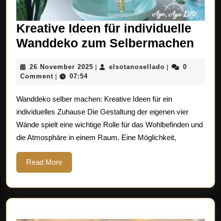
Kreative Ideen für individuelle
Krea
Wanddeko zum Selbermachen
Idee
26
elsotanosellado
26 November 2025
elsotanosellado
0
|
|
für
November
Comment
07:54
|
indi
2025
Wanddeko selber machen: Kreative Ideen für ein
Wan
individuelles Zuhause Die Gestaltung der eigenen vier
zum
Wände spielt eine wichtige Rolle für das Wohlbefinden und
Sel
die Atmosphäre in einem Raum. Eine Möglichkeit,
Read
Read More
More