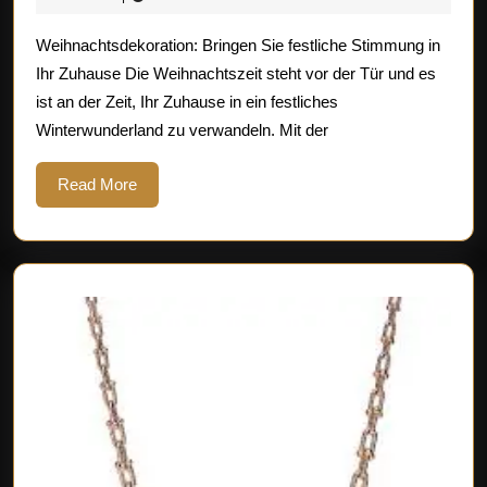
Sie
2025
Weihnachtsdekoration: Bringen Sie festliche Stimmung in
festlic
Ihr Zuhause Die Weihnachtszeit steht vor der Tür und es
Stimm
ist an der Zeit, Ihr Zuhause in ein festliches
in
Winterwunderland zu verwandeln. Mit der
Ihrem
Zuhau
Read
Read More
More