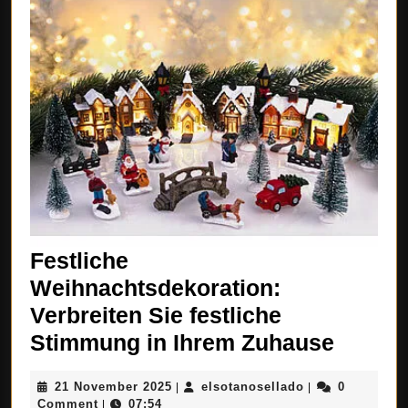
Festliche
Weihnachtsdekoration:
Verbreiten Sie festliche
Festli
Stimmung in Ihrem Zuhause
Weihna
21
elsotanosellado
21 November 2025
elsotanosellado
0
|
|
Verbre
November
Comment
07:54
|