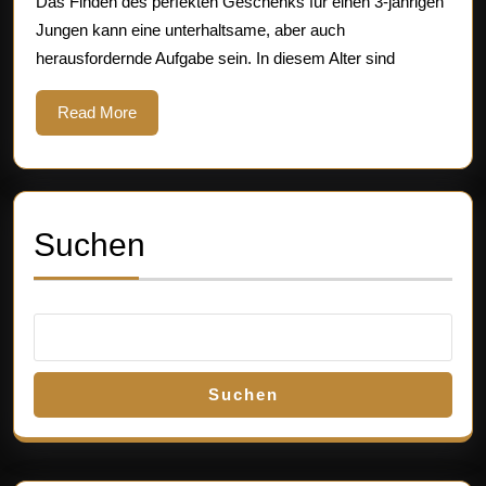
Das Finden des perfekten Geschenks für einen 3-jährigen
jährigen
Jungen kann eine unterhaltsame, aber auch
Jungen
herausfordernde Aufgabe sein. In diesem Alter sind
Read
Read More
More
Suchen
Suchen