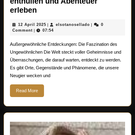
enthüllen und Abenteuer
Die
erleben
Faszination
12
elsotanosellado
12 April 2025
elsotanosellado
0
|
|
außergewöhnlicher
April
Comment
07:54
|
Entdeckungen:
2025
Außergewöhnliche Entdeckungen: Die Faszination des
Geheimnisse
Ungewöhnlichen Die Welt steckt voller Geheimnisse und
enthüllen
Überraschungen, die darauf warten, entdeckt zu werden.
und
Es gibt Orte, Gegenstände und Phänomene, die unsere
Abenteuer
Neugier wecken und
erleben
Read
Read More
More