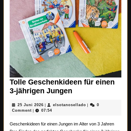
Tolle Geschenkideen für einen
Tolle
3-jährigen Jungen
Geschenkideen
25
elsotanosellado
25 Juni 2026
elsotanosellado
0
|
|
für
Juni
Comment
07:54
|
einen
2026
Geschenkideen für einen Jungen im Alter von 3 Jahren
3-