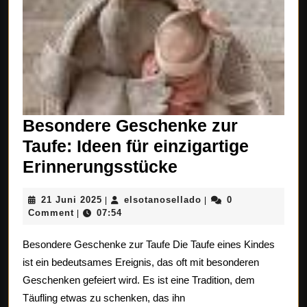
Besondere Geschenke zur
Taufe: Ideen für einzigartige
Besondere
Erinnerungsstücke
Geschenke
21
elsotanosellado
21 Juni 2025
elsotanosellado
0
|
|
zur
Juni
Comment
07:54
|
Taufe:
2025
Besondere Geschenke zur Taufe Die Taufe eines Kindes
Ideen
ist ein bedeutsames Ereignis, das oft mit besonderen
für
Geschenken gefeiert wird. Es ist eine Tradition, dem
einzigartige
Täufling etwas zu schenken, das ihn