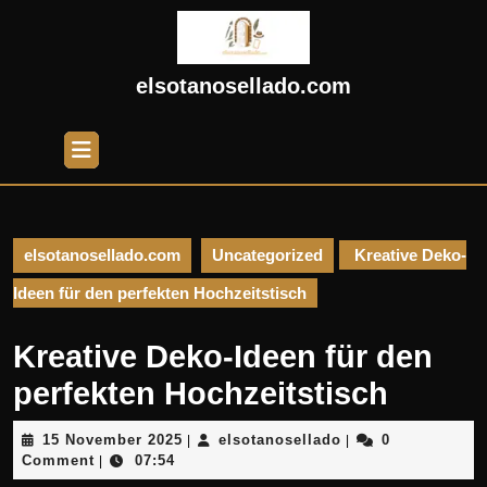
Skip
to
content
Skip
elsotanosellado.com
to
content
Open
Button
elsotanosellado.com
Uncategorized
Kreative Deko-
Ideen für den perfekten Hochzeitstisch
Kreative Deko-Ideen für den
perfekten Hochzeitstisch
15
elsotanosellado
15 November 2025
elsotanosellado
0
|
|
November
Comment
07:54
|
2025