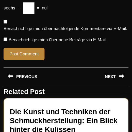
sechs
−
=
null
Benachrichtige mich über nachfolgende Kommentare via E-Mail.
Benachrichtige mich über neue Beiträge via E-Mail.
Beitragsnavigation
PREVIOUS
NEXT
Related Post
Previous
Next
post:
post:
Die Kunst und Techniken der
Schmuckherstellung: Ein Blick
Die
hinter die Kulissen