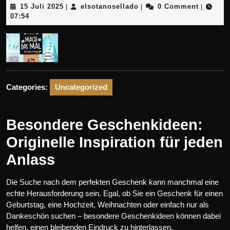
15
elsotanosellado
15 Juli 2025
elsotanosellado
0 Comment
|
|
|
Juli
07:54
2025
Categories:
Uncategorized
Besondere Geschenkideen:
Originelle Inspiration für jeden
Anlass
Die Suche nach dem perfekten Geschenk kann manchmal eine
echte Herausforderung sein. Egal, ob Sie ein Geschenk für einen
Geburtstag, eine Hochzeit, Weihnachten oder einfach nur als
Dankeschön suchen – besondere Geschenkideen können dabei
helfen, einen bleibenden Eindruck zu hinterlassen.