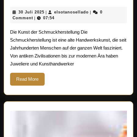
Kunst
30
elsotanosellado
30 Juli 2025
elsotanosellado
0
|
|
und
Juli
Comment
07:54
|
Techniken
2025
Die Kunst der Schmuckherstellung Die
der
Schmuckherstellung ist eine alte Handwerkskunst, die seit
Schmuckherstel
Jahrhunderten Menschen auf der ganzen Welt fasziniert.
Ein
Von antiken Zivilisationen bis zur modernen Ära haben
Blick
Juweliere und Kunsthandwerker
hinter
die
Read
Read More
More
Kulissen