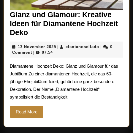
Glanz und Glamour: Kreative
Ideen für Diamantene Hochzeit
Glanz
Deko
und
13
elsotanosellado
13 November 2025
elsotanosellado
0
|
|
Glamour:
November
Comment
07:54
|
Kreative
2025
Diamantene Hochzeit Deko: Glanz und Glamour für das
Ideen
Jubiläum Zu einer diamantenen Hochzeit, die das 60-
für
jährige Ehejubiläum feiert, gehört eine ganz besondere
Diamantene
Dekoration. Der Name „Diamantene Hochzeit“
Hochzeit
symbolisiert die Beständigkeit
Deko
Read
Read More
More