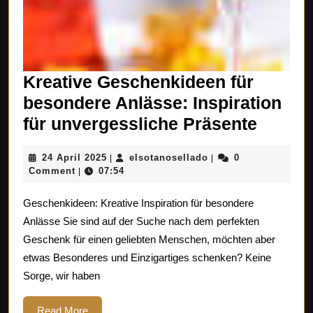
Kreative Geschenkideen für
besondere Anlässe: Inspiration
Kreati
für unvergessliche Präsente
Gesch
24
elsotanosellado
24 April 2025
elsotanosellado
0
|
|
für
April
Comment
07:54
|
beson
2025
Geschenkideen: Kreative Inspiration für besondere
Anläss
Anlässe Sie sind auf der Suche nach dem perfekten
Inspira
Geschenk für einen geliebten Menschen, möchten aber
für
etwas Besonderes und Einzigartiges schenken? Keine
unverg
Sorge, wir haben
Präsen
Read
Read More