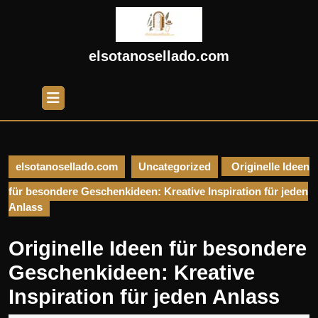
Skip
to
content
Skip
elsotanosellado.com
to
content
Open
Button
elsotanosellado.com
Uncategorized
Originelle Ideen
für besondere Geschenkideen: Kreative Inspiration für jeden
Anlass
Originelle Ideen für besondere
Geschenkideen: Kreative
Inspiration für jeden Anlass