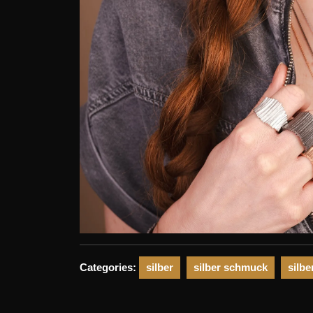
Categories:
silber
silber schmuck
silb