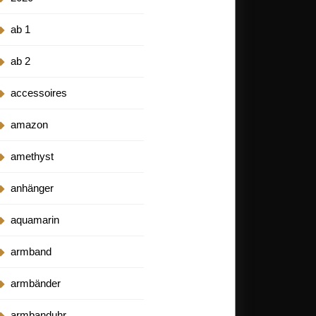
ab 1
ab 2
accessoires
amazon
amethyst
anhänger
aquamarin
armband
armbänder
armbanduhr