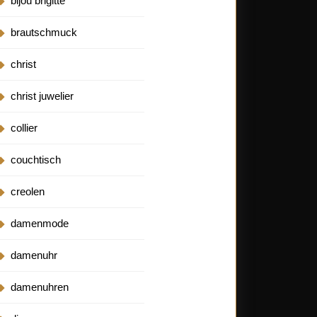
bijou brigitte
brautschmuck
christ
christ juwelier
collier
couchtisch
creolen
damenmode
damenuhr
damenuhren