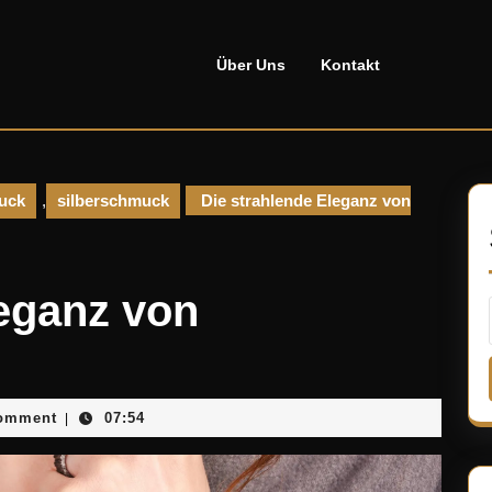
Über Uns
Kontakt
muck
,
silberschmuck
Die strahlende Eleganz von
leganz von
ellado
omment
07:54
|