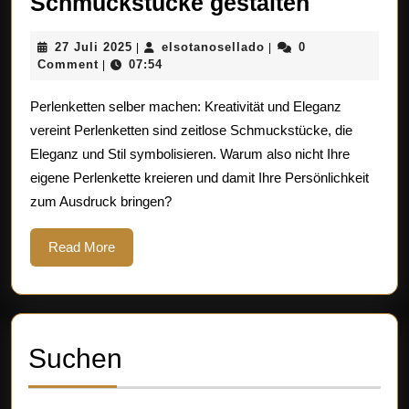
Kreative
Schmuckstücke gestalten
Ideen:
27
elsotanosellado
27 Juli 2025
elsotanosellado
0
|
|
Perlenke
Juli
Comment
07:54
|
selber
2025
Perlenketten selber machen: Kreativität und Eleganz
machen
vereint Perlenketten sind zeitlose Schmuckstücke, die
–
Eleganz und Stil symbolisieren. Warum also nicht Ihre
Einzigart
eigene Perlenkette kreieren und damit Ihre Persönlichkeit
Schmuck
zum Ausdruck bringen?
gestalten
Read
Read More
More
Suchen