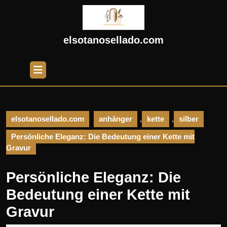
Skip
to
content
Skip
elsotanosellado.com
to
content
Open
Button
elsotanosellado.com
anhänger
,
kette
,
silber
Persönliche Eleganz: Die Bedeutung einer Kette mit
Gravur
Persönliche Eleganz: Die
Bedeutung einer Kette mit
Gravur