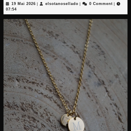
19
elsotanosellado
19 Mai 2026
elsotanosellado
0 Comment
|
|
|
Mai
07:54
2026