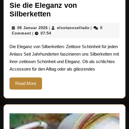
Sie die Eleganz von
Glänzende
Silberketten
Vielfalt:
08
elsotanosellado
08 Januar 2026
elsotanosellado
0
|
|
Entdecken
Januar
Comment
07:54
|
Sie
2026
Die Eleganz von Silberketten: Zeitlose Schönheit für jeden
die
Anlass Seit Jahrhunderten faszinieren uns Silberketten mit
Eleganz
ihrer zeitlosen Schönheit und Eleganz. Ob als schlichtes
von
Accessoire für den Alltag oder als glänzendes
Silberketten
Read
Read More
More