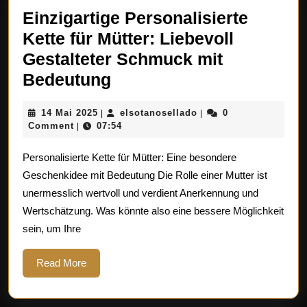
Einzigartige Personalisierte
Kette für Mütter: Liebevoll
Gestalteter Schmuck mit
Einzigartige
Bedeutung
Personalisierte
14
elsotanosellado
14 Mai 2025
elsotanosellado
0
|
|
Kette
Mai
Comment
07:54
|
für
2025
Personalisierte Kette für Mütter: Eine besondere
Mütter:
Geschenkidee mit Bedeutung Die Rolle einer Mutter ist
Liebevoll
unermesslich wertvoll und verdient Anerkennung und
Gestalteter
Wertschätzung. Was könnte also eine bessere Möglichkeit
Schmuck
sein, um Ihre
mit
Bedeutung
Read
Read More
More