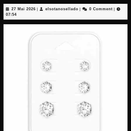
27
elsotanosellado
27 Mai 2026
elsotanosellado
0 Comment
|
|
|
Mai
07:54
2026