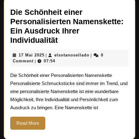
Die Schönheit einer
Personalisierten Namenskette:
Ein Ausdruck Ihrer
Die
Individualität
Schönheit
17
elsotanosellado
17 Mai 2025
elsotanosellado
0
|
|
einer
Mai
Comment
07:54
|
Personalisierten
2025
Die Schönheit einer Personalisierten Namenskette
Namenskette:
Personalisierte Schmuckstücke sind immer im Trend, und
Ein
eine personalisierte Namenskette ist eine wunderbare
Ausdruck
Möglichkeit, Ihre Individualität und Persönlichkeit zum
Ihrer
Ausdruck zu bringen. Eine Namenskette ist
Individualität
Read
Read More
More