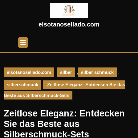
Skip
to
content
Skip
elsotanosellado.com
to
content
Open
Button
elsotanosellado.com
silber
,
silber schmuck
,
silberschmuck
Zeitlose Eleganz: Entdecken Sie das
Beste aus Silberschmuck-Sets
Zeitlose Eleganz: Entdecken
Sie das Beste aus
Silberschmuck-Sets