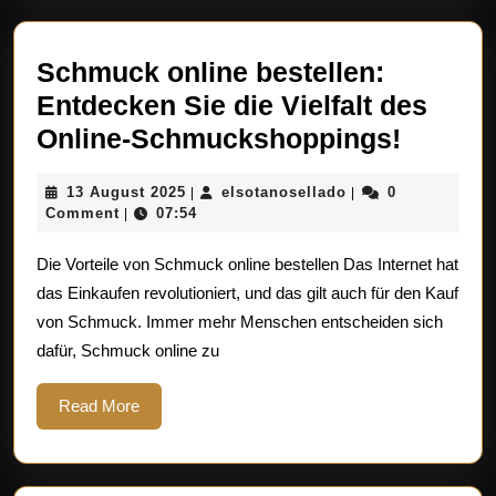
Schmuck online bestellen:
Entdecken Sie die Vielfalt des
Schmu
Online-Schmuckshoppings!
online
13
elsotanosellado
13 August 2025
elsotanosellado
0
|
|
bestell
August
Comment
07:54
|
Entdec
2025
Die Vorteile von Schmuck online bestellen Das Internet hat
Sie
das Einkaufen revolutioniert, und das gilt auch für den Kauf
die
von Schmuck. Immer mehr Menschen entscheiden sich
Vielfalt
dafür, Schmuck online zu
des
Online-
Read
Read More
More
Schmuc