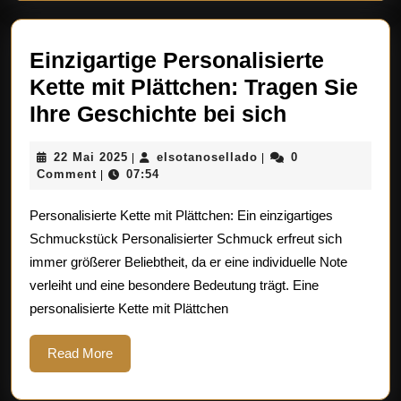
Einzigartige Personalisierte
Kette mit Plättchen: Tragen Sie
Einzigarti
Ihre Geschichte bei sich
Personalis
22
elsotanosellado
22 Mai 2025
elsotanosellado
0
|
|
Kette
Mai
Comment
07:54
|
mit
2025
Personalisierte Kette mit Plättchen: Ein einzigartiges
Plättchen:
Schmuckstück Personalisierter Schmuck erfreut sich
Tragen
immer größerer Beliebtheit, da er eine individuelle Note
Sie
verleiht und eine besondere Bedeutung trägt. Eine
Ihre
personalisierte Kette mit Plättchen
Geschicht
bei
Read
Read More
More
sich