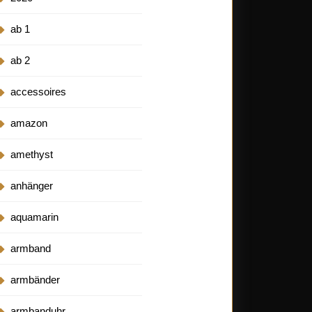
ab 1
ab 2
accessoires
amazon
amethyst
anhänger
aquamarin
armband
armbänder
armbanduhr