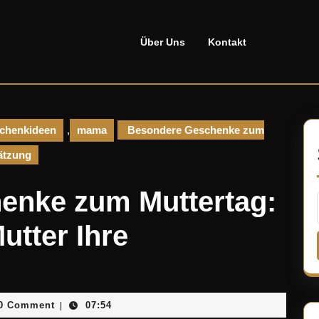
Über Uns
Kontakt
chenkideen
,
mama
Besondere Geschenke zum
hätzung
enke zum Muttertag:
utter Ihre
nosellado
0 Comment
07:54
|