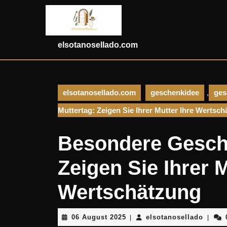
Skip
to
content
Skip
elsotanosellado.com
to
content
elsotanosellado.com
geschenkidee
,
ges
Muttertag: Zeigen Sie Ihrer Mutter Ihre Wertsc
Besondere Gesch
Zeigen Sie Ihrer M
Wertschätzung
06
elsota
06 August 2025
elsotanosellado
|
|
August