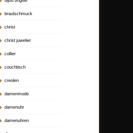
bijou brigitte
brautschmuck
christ
christ juwelier
collier
couchtisch
creolen
damenmode
damenuhr
damenuhren