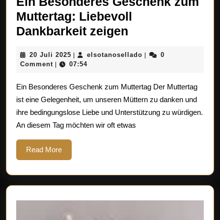
Ein Besonderes Geschenk zum
Muttertag: Liebevoll
Ein
Dankbarkeit zeigen
Besonderes
20
elsotanosellado
20 Juli 2025
elsotanosellado
0
|
|
Geschenk
Juli
Comment
07:54
|
zum
2025
Ein Besonderes Geschenk zum Muttertag Der Muttertag
Muttertag:
ist eine Gelegenheit, um unseren Müttern zu danken und
Liebevoll
ihre bedingungslose Liebe und Unterstützung zu würdigen.
Dankbarkeit
An diesem Tag möchten wir oft etwas
zeigen
Read
Read More
More