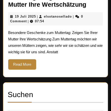
Besonde
Mutter Ihre Wertschätzung
Gesche
19
elsotanosellado
19 Juli 2025
elsotanosellado
0
|
|
zum
Juli
Comment
07:54
|
Mutterta
2025
Besondere Geschenke zum Muttertag: Zeigen Sie Ihrer
Zeigen
Mutter Ihre Wertschätzung Zum Muttertag möchten wir
Sie
unseren Müttern zeigen, wie sehr wir sie schätzen und wie
Ihrer
wichtig sie für uns sind. Anstatt
Mutter
Ihre
Read
Read More
More
Wertsch
Suchen