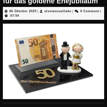
für das goldene Ehejubiläum
06
elsotanosellado
06 Oktober 2025
elsotanosellado
0 Comment
|
|
|
Oktober
07:54
2025