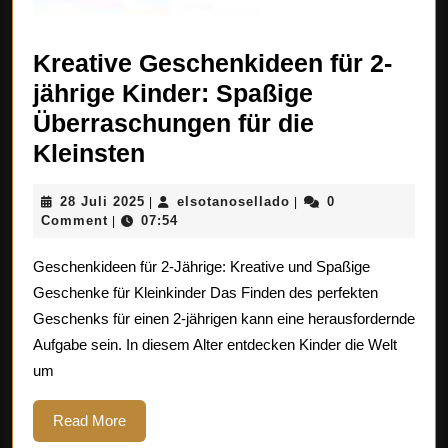
Kreative Geschenkideen für 2-
jährige Kinder: Spaßige
Überraschungen für die
Kreative
Kleinsten
Geschenkideen
28
elsotanosellado
28 Juli 2025
elsotanosellado
0
|
|
für
Juli
Comment
07:54
|
2-
2025
Geschenkideen für 2-Jährige: Kreative und Spaßige
jährige
Geschenke für Kleinkinder Das Finden des perfekten
Kinder:
Geschenks für einen 2-jährigen kann eine herausfordernde
Spaßige
Aufgabe sein. In diesem Alter entdecken Kinder die Welt
Überraschungen
um
für
die
Read
Read More
More